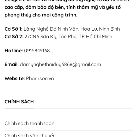
cao cấp, đảm bảo độ bền, tính thẩm mỹ và yếu tố
phong thủy cho mọi công trình.
Cơ Sở 1:
Làng Nghề Đá Ninh Vân, Hoa Lư, Ninh Bình
Cơ Sở 2:
27CN6 Sơn Kỳ, Tân Phú, TP Hồ Chí Minh
Hotline:
0915845168
Email:
damynghethaiduy6868@gmail.com
Website:
Phamson.vn
CHÍNH SÁCH
Chính sách thanh toán
Chính sách vận chuyển