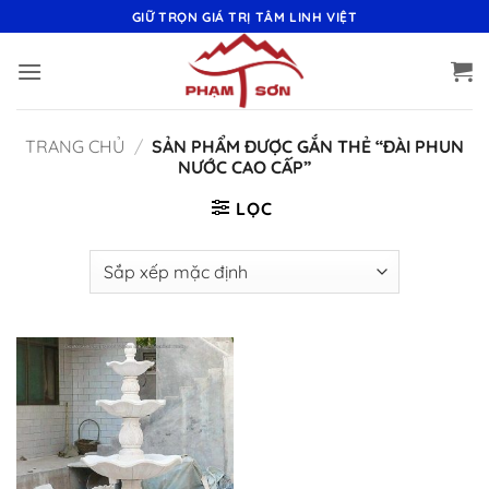
Bỏ
GIỮ TRỌN GIÁ TRỊ TÂM LINH VIỆT
qua
nội
dung
TRANG CHỦ
/
SẢN PHẨM ĐƯỢC GẮN THẺ “ĐÀI PHUN
NƯỚC CAO CẤP”
LỌC