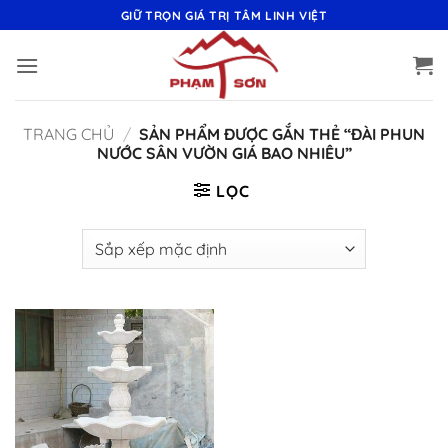
Bỏ
GIỮ TRỌN GIÁ TRỊ TÂM LINH VIỆT
qua
nội
dung
TRANG CHỦ
/
SẢN PHẨM ĐƯỢC GẮN THẺ “ĐÀI PHUN
NƯỚC SÂN VƯỜN GIÁ BAO NHIÊU”
LỌC