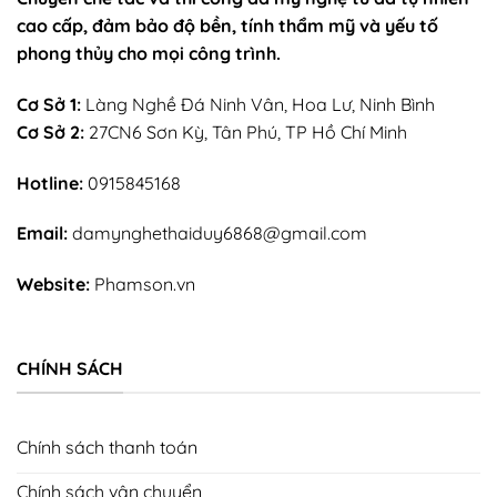
cao cấp, đảm bảo độ bền, tính thẩm mỹ và yếu tố
phong thủy cho mọi công trình.
Cơ Sở 1:
Làng Nghề Đá Ninh Vân, Hoa Lư, Ninh Bình
Cơ Sở 2:
27CN6 Sơn Kỳ, Tân Phú, TP Hồ Chí Minh
Hotline:
0915845168
Email:
damynghethaiduy6868@gmail.com
Website:
Phamson.vn
CHÍNH SÁCH
Chính sách thanh toán
Chính sách vận chuyển