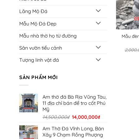
Lăng Mộ Đá
Mẫu Mộ Đá Đẹp
Mẫu nhà thờ họ từ đường
Mẫu đèn
Sân vườn tiểu cảnh
2,000,
Tượng linh vật đá
SẢN PHẨM MỚI
Am thờ đá Bà Rịa Vũng Tàu,
11 địa chỉ bán để tro cốt Phú
Mỹ
Giá
Giá
14,500,000
₫
14,000,000
₫
gốc
hiện
Am Thờ Đá Vĩnh Long, Bán
là:
tại
Xây 9 Chạm Rồng Phượng
14,500,000₫.
là: