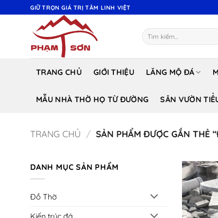
Bỏ
GIỮ TRỌN GIÁ TRỊ TÂM LINH VIỆT
qua
nội
Tìm
dung
kiếm:
TRANG CHỦ
GIỚI THIỆU
LĂNG MỘ ĐÁ
M
MẪU NHÀ THỜ HỌ TỪ ĐƯỜNG
SÂN VƯỜN TIỂ
TRANG CHỦ
/
SẢN PHẨM ĐƯỢC GẮN THẺ “
DANH MỤC SẢN PHẨM
Đồ Thờ
Kiến trúc đá