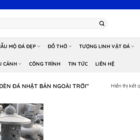
ẪU MỘ ĐÁ ĐẸP
ĐỒ THỜ
TƯỢNG LINH VẬT ĐÁ
U CẢNH
CÔNG TRÌNH
TIN TỨC
LIÊN HỆ
ĐÈN ĐÁ NHẬT BẢN NGOÀI TRỜI”
Hiển thị kết