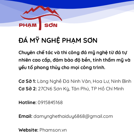
ĐÁ MỸ NGHỆ PHẠM SƠN
Chuyên chế tác và thi công đá mỹ nghệ từ đá tự
nhiên cao cấp, đảm bảo độ bền, tính thẩm mỹ và
yếu tố phong thủy cho mọi công trình.
Cơ Sở 1:
Làng Nghề Đá Ninh Vân, Hoa Lư, Ninh Bình
Cơ Sở 2:
27CN6 Sơn Kỳ, Tân Phú, TP Hồ Chí Minh
Hotline:
0915845168
Email:
damynghethaiduy6868@gmail.com
Website:
Phamson.vn