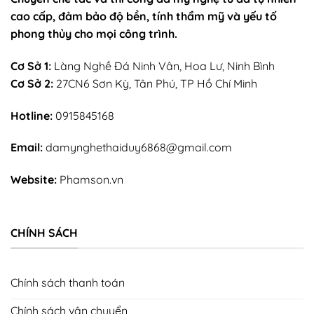
cao cấp, đảm bảo độ bền, tính thẩm mỹ và yếu tố
phong thủy cho mọi công trình.
Cơ Sở 1:
Làng Nghề Đá Ninh Vân, Hoa Lư, Ninh Bình
Cơ Sở 2:
27CN6 Sơn Kỳ, Tân Phú, TP Hồ Chí Minh
Hotline:
0915845168
Email:
damynghethaiduy6868@gmail.com
Website:
Phamson.vn
CHÍNH SÁCH
Chính sách thanh toán
Chính sách vận chuyển