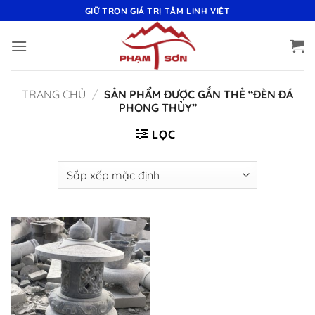
Bỏ
GIỮ TRỌN GIÁ TRỊ TÂM LINH VIỆT
qua
nội
dung
TRANG CHỦ
/
SẢN PHẨM ĐƯỢC GẮN THẺ “ĐÈN ĐÁ
PHONG THỦY”
LỌC