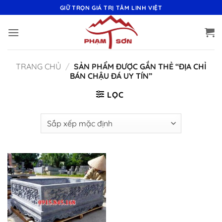
Bỏ
GIỮ TRỌN GIÁ TRỊ TÂM LINH VIỆT
qua
nội
dung
TRANG CHỦ
/
SẢN PHẨM ĐƯỢC GẮN THẺ “ĐỊA CHỈ
BÁN CHẬU ĐÁ UY TÍN”
LỌC