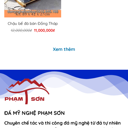
Chậu bể đá bán Đồng Tháp
Giá
Giá
12,000,000
₫
11,000,000
₫
gốc
hiện
là:
tại
12,000,000₫.
là:
11,000,000₫.
Xem thêm
ĐÁ MỸ NGHỆ PHẠM SƠN
Chuyên chế tác và thi công đá mỹ nghệ từ đá tự nhiên