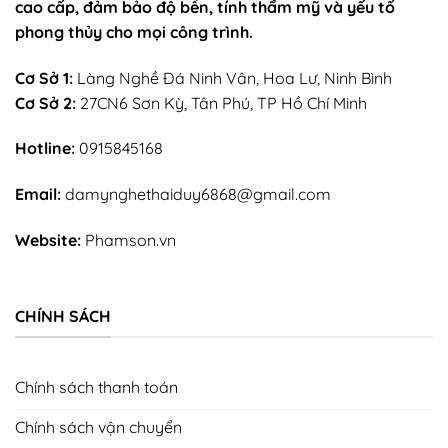
cao cấp, đảm bảo độ bền, tính thẩm mỹ và yếu tố
phong thủy cho mọi công trình.
Cơ Sở 1:
Làng Nghề Đá Ninh Vân, Hoa Lư, Ninh Bình
Cơ Sở 2:
27CN6 Sơn Kỳ, Tân Phú, TP Hồ Chí Minh
Hotline:
0915845168
Email:
damynghethaiduy6868@gmail.com
Website:
Phamson.vn
CHÍNH SÁCH
Chính sách thanh toán
Chính sách vận chuyển