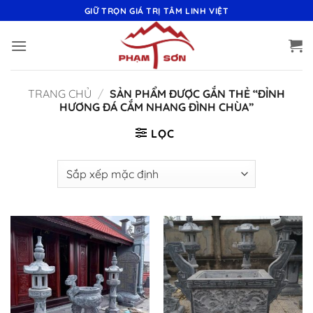
Bỏ
GIỮ TRỌN GIÁ TRỊ TÂM LINH VIỆT
qua
nội
dung
TRANG CHỦ
/
SẢN PHẨM ĐƯỢC GẮN THẺ “ĐỈNH
HƯƠNG ĐÁ CẮM NHANG ĐÌNH CHÙA”
LỌC