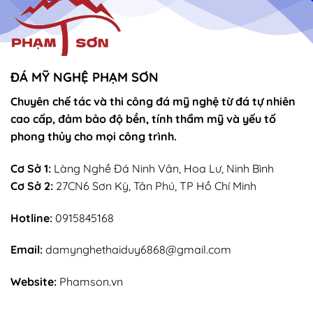
ĐÁ MỸ NGHỆ PHẠM SƠN
Chuyên chế tác và thi công đá mỹ nghệ từ đá tự nhiên
cao cấp, đảm bảo độ bền, tính thẩm mỹ và yếu tố
phong thủy cho mọi công trình.
Cơ Sở 1:
Làng Nghề Đá Ninh Vân, Hoa Lư, Ninh Bình
Cơ Sở 2:
27CN6 Sơn Kỳ, Tân Phú, TP Hồ Chí Minh
Hotline:
0915845168
Email:
damynghethaiduy6868@gmail.com
Website:
Phamson.vn