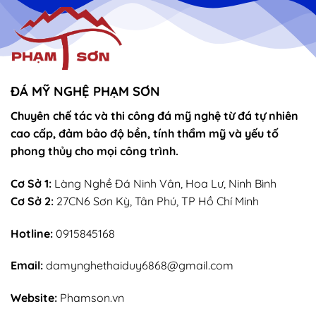
ĐÁ MỸ NGHỆ PHẠM SƠN
Chuyên chế tác và thi công đá mỹ nghệ từ đá tự nhiên
cao cấp, đảm bảo độ bền, tính thẩm mỹ và yếu tố
phong thủy cho mọi công trình.
Cơ Sở 1:
Làng Nghề Đá Ninh Vân, Hoa Lư, Ninh Bình
Cơ Sở 2:
27CN6 Sơn Kỳ, Tân Phú, TP Hồ Chí Minh
Hotline:
0915845168
Email:
damynghethaiduy6868@gmail.com
Website:
Phamson.vn