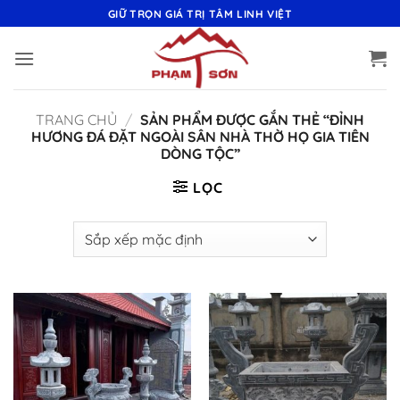
Bỏ
GIỮ TRỌN GIÁ TRỊ TÂM LINH VIỆT
qua
nội
dung
TRANG CHỦ
/
SẢN PHẨM ĐƯỢC GẮN THẺ “ĐỈNH
HƯƠNG ĐÁ ĐẶT NGOÀI SÂN NHÀ THỜ HỌ GIA TIÊN
DÒNG TỘC”
LỌC