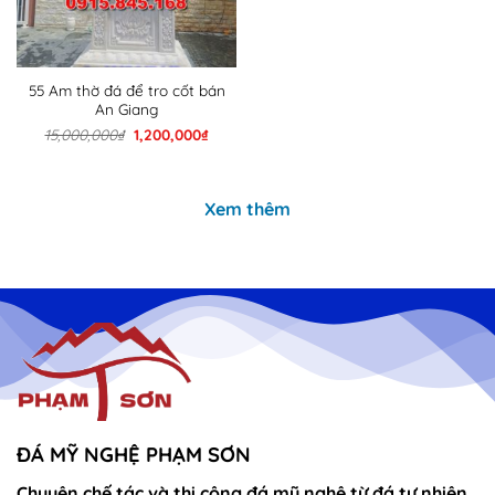
55 Am thờ đá để tro cốt bán
An Giang
Giá
Giá
15,000,000
₫
1,200,000
₫
gốc
hiện
là:
tại
15,000,000₫.
là:
1,200,000₫.
Xem thêm
ĐÁ MỸ NGHỆ PHẠM SƠN
Chuyên chế tác và thi công đá mỹ nghệ từ đá tự nhiên