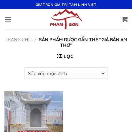
Bỏ
GIỮ TRỌN GIÁ TRỊ TÂM LINH VIỆT
qua
nội
dung
TRANG CHỦ
/
SẢN PHẨM ĐƯỢC GẮN THẺ “GIÁ BÁN AM
THỜ”
LỌC