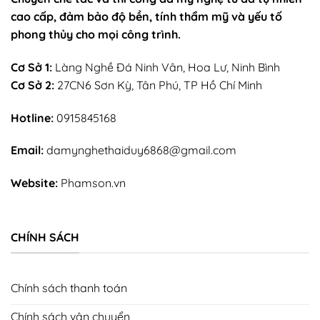
cao cấp, đảm bảo độ bền, tính thẩm mỹ và yếu tố
phong thủy cho mọi công trình.
Cơ Sở 1:
Làng Nghề Đá Ninh Vân, Hoa Lư, Ninh Bình
Cơ Sở 2:
27CN6 Sơn Kỳ, Tân Phú, TP Hồ Chí Minh
Hotline:
0915845168
Email:
damynghethaiduy6868@gmail.com
Website:
Phamson.vn
CHÍNH SÁCH
Chính sách thanh toán
Chính sách vận chuyển