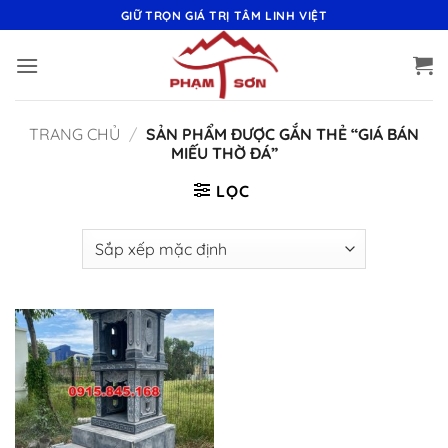
Bỏ
GIỮ TRỌN GIÁ TRỊ TÂM LINH VIỆT
qua
nội
dung
TRANG CHỦ
/
SẢN PHẨM ĐƯỢC GẮN THẺ “GIÁ BÁN
MIẾU THỜ ĐÁ”
LỌC