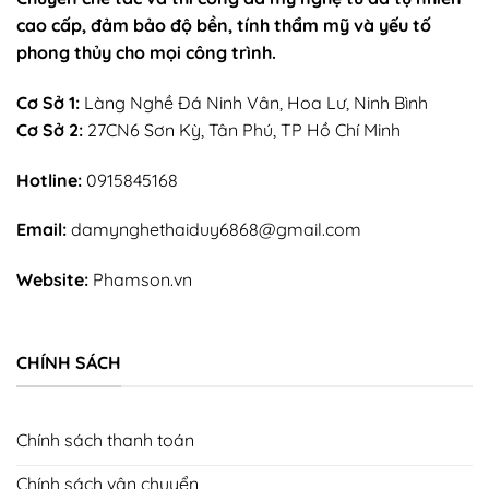
cao cấp, đảm bảo độ bền, tính thẩm mỹ và yếu tố
phong thủy cho mọi công trình.
Cơ Sở 1:
Làng Nghề Đá Ninh Vân, Hoa Lư, Ninh Bình
Cơ Sở 2:
27CN6 Sơn Kỳ, Tân Phú, TP Hồ Chí Minh
Hotline:
0915845168
Email:
damynghethaiduy6868@gmail.com
Website:
Phamson.vn
CHÍNH SÁCH
Chính sách thanh toán
Chính sách vận chuyển