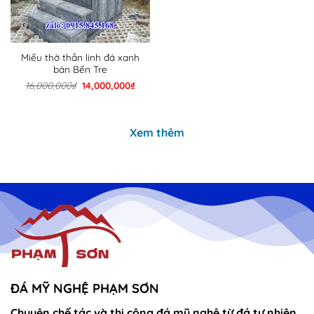
Miếu thờ thần linh đá xanh
bán Bến Tre
Giá
Giá
16,000,000
₫
14,000,000
₫
gốc
hiện
là:
tại
16,000,000₫.
là:
14,000,000₫.
Xem thêm
ĐÁ MỸ NGHỆ PHẠM SƠN
Chuyên chế tác và thi công đá mỹ nghệ từ đá tự nhiên