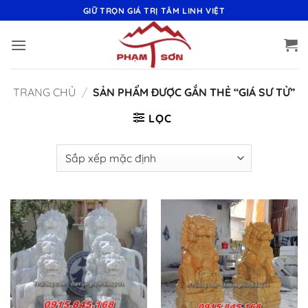
Bỏ
GIỮ TRỌN GIÁ TRỊ TÂM LINH VIỆT
qua
nội
dung
TRANG CHỦ
/
SẢN PHẨM ĐƯỢC GẮN THẺ “GIÁ SƯ TỬ”
LỌC