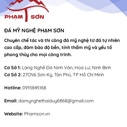
ĐÁ MỸ NGHỆ PHẠM SƠN
Chuyên chế tác và thi công đá mỹ nghệ từ đá tự nhiên
cao cấp, đảm bảo độ bền, tính thẩm mỹ và yếu tố
phong thủy cho mọi công trình.
Cơ Sở 1:
Làng Nghề Đá Ninh Vân, Hoa Lư, Ninh Bình
Cơ Sở 2:
27CN6 Sơn Kỳ, Tân Phú, TP Hồ Chí Minh
Hotline:
0915845168
Email:
damynghethaiduy6868@gmail.com
Website:
Phamson.vn