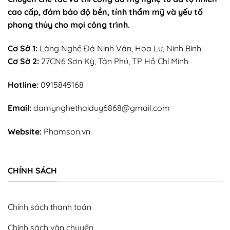
cao cấp, đảm bảo độ bền, tính thẩm mỹ và yếu tố
phong thủy cho mọi công trình.
Cơ Sở 1:
Làng Nghề Đá Ninh Vân, Hoa Lư, Ninh Bình
Cơ Sở 2:
27CN6 Sơn Kỳ, Tân Phú, TP Hồ Chí Minh
Hotline:
0915845168
Email:
damynghethaiduy6868@gmail.com
Website:
Phamson.vn
CHÍNH SÁCH
Chính sách thanh toán
Chính sách vận chuyển