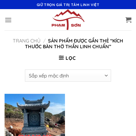
Bỏ
GIỮ TRỌN GIÁ TRỊ TÂM LINH VIỆT
qua
nội
dung
TRANG CHỦ
/
SẢN PHẨM ĐƯỢC GẮN THẺ “KÍCH
THƯỚC BÀN THỜ THẦN LINH CHUẨN”
LỌC