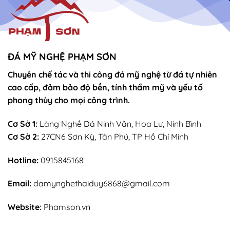
ĐÁ MỸ NGHỆ PHẠM SƠN
Chuyên chế tác và thi công đá mỹ nghệ từ đá tự nhiên
cao cấp, đảm bảo độ bền, tính thẩm mỹ và yếu tố
phong thủy cho mọi công trình.
Cơ Sở 1:
Làng Nghề Đá Ninh Vân, Hoa Lư, Ninh Bình
Cơ Sở 2:
27CN6 Sơn Kỳ, Tân Phú, TP Hồ Chí Minh
Hotline:
0915845168
Email:
damynghethaiduy6868@gmail.com
Website:
Phamson.vn