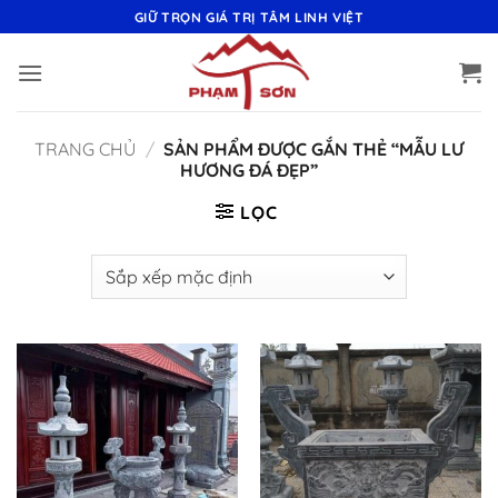
Bỏ
GIỮ TRỌN GIÁ TRỊ TÂM LINH VIỆT
qua
nội
dung
TRANG CHỦ
/
SẢN PHẨM ĐƯỢC GẮN THẺ “MẪU LƯ
HƯƠNG ĐÁ ĐẸP”
LỌC