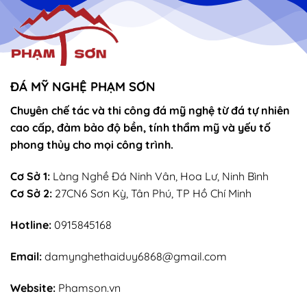
ĐÁ MỸ NGHỆ PHẠM SƠN
Chuyên chế tác và thi công đá mỹ nghệ từ đá tự nhiên
cao cấp, đảm bảo độ bền, tính thẩm mỹ và yếu tố
phong thủy cho mọi công trình.
Cơ Sở 1:
Làng Nghề Đá Ninh Vân, Hoa Lư, Ninh Bình
Cơ Sở 2:
27CN6 Sơn Kỳ, Tân Phú, TP Hồ Chí Minh
Hotline:
0915845168
Email:
damynghethaiduy6868@gmail.com
Website:
Phamson.vn