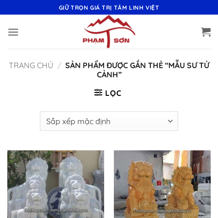
Bỏ
GIỮ TRỌN GIÁ TRỊ TÂM LINH VIỆT
qua
nội
dung
TRANG CHỦ
/
SẢN PHẨM ĐƯỢC GẮN THẺ “MẪU SƯ TỬ
CẢNH”
LỌC