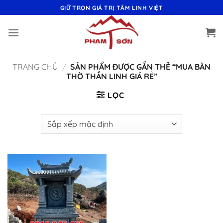
Bỏ
GIỮ TRỌN GIÁ TRỊ TÂM LINH VIỆT
qua
nội
dung
TRANG CHỦ
/
SẢN PHẨM ĐƯỢC GẮN THẺ “MUA BÀN
THỜ THẦN LINH GIÁ RẺ”
LỌC