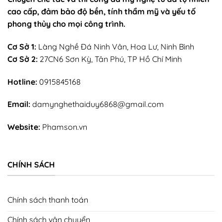
cao cấp, đảm bảo độ bền, tính thẩm mỹ và yếu tố
phong thủy cho mọi công trình.
Cơ Sở 1:
Làng Nghề Đá Ninh Vân, Hoa Lư, Ninh Bình
Cơ Sở 2:
27CN6 Sơn Kỳ, Tân Phú, TP Hồ Chí Minh
Hotline:
0915845168
Email:
damynghethaiduy6868@gmail.com
Website:
Phamson.vn
CHÍNH SÁCH
Chính sách thanh toán
Chính sách vận chuyển