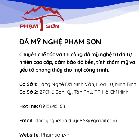
ĐÁ MỸ NGHỆ PHẠM SƠN
Chuyên chế tác và thi công đá mỹ nghệ từ đá tự
nhiên cao cấp, đảm bảo độ bền, tính thẩm mỹ và
yếu tố phong thủy cho mọi công trình.
Cơ Sở 1:
Làng Nghề Đá Ninh Vân, Hoa Lư, Ninh Bình
Cơ Sở 2:
27CN6 Sơn Kỳ, Tân Phú, TP Hồ Chí Minh
Hotline:
0915845168
Email:
damynghethaiduy6868@gmail.com
Website:
Phamson.vn