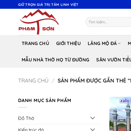
Bỏ
GIỮ TRỌN GIÁ TRỊ TÂM LINH VIỆT
qua
nội
Tìm
dung
kiếm:
TRANG CHỦ
GIỚI THIỆU
LĂNG MỘ ĐÁ
M
MẪU NHÀ THỜ HỌ TỪ ĐƯỜNG
SÂN VƯỜN TIỂ
TRANG CHỦ
/
SẢN PHẨM ĐƯỢC GẮN THẺ “
DANH MỤC SẢN PHẨM
Đồ Thờ
Kiến trúc đá