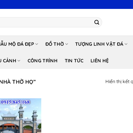
ẪU MỘ ĐÁ ĐẸP
ĐỒ THỜ
TƯỢNG LINH VẬT ĐÁ
U CẢNH
CÔNG TRÌNH
TIN TỨC
LIÊN HỆ
NHÀ THỜ HỌ”
Hiển thị kết