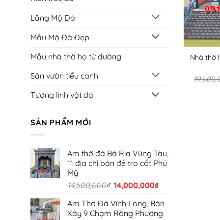
Lăng Mộ Đá
Mẫu Mộ Đá Đẹp
Mẫu nhà thờ họ từ đường
Nhà thờ 
Sân vườn tiểu cảnh
19,000,
Tượng linh vật đá
SẢN PHẨM MỚI
Am thờ đá Bà Rịa Vũng Tàu,
11 địa chỉ bán để tro cốt Phú
Mỹ
Giá
Giá
14,500,000
₫
14,000,000
₫
gốc
hiện
Am Thờ Đá Vĩnh Long, Bán
là:
tại
Xây 9 Chạm Rồng Phượng
14,500,000₫.
là: