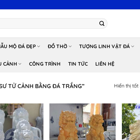
ẪU MỘ ĐÁ ĐẸP
ĐỒ THỜ
TƯỢNG LINH VẬT ĐÁ
U CẢNH
CÔNG TRÌNH
TIN TỨC
LIÊN HỆ
SƯ TỬ CẢNH BẰNG ĐÁ TRẮNG”
Hiển thị tất