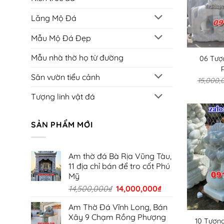
Lăng Mộ Đá
Mẫu Mộ Đá Đẹp
Mẫu nhà thờ họ từ đường
06 Tượ
Sân vườn tiểu cảnh
15,000,
Tượng linh vật đá
SẢN PHẨM MỚI
Am thờ đá Bà Rịa Vũng Tàu,
11 địa chỉ bán để tro cốt Phú
Mỹ
Giá
Giá
14,500,000
₫
14,000,000
₫
gốc
hiện
Am Thờ Đá Vĩnh Long, Bán
là:
tại
Xây 9 Chạm Rồng Phượng
14,500,000₫.
là:
10 Tượng