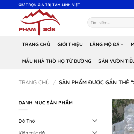
Bỏ
GIỮ TRỌN GIÁ TRỊ TÂM LINH VIỆT
qua
nội
Tìm
dung
kiếm:
TRANG CHỦ
GIỚI THIỆU
LĂNG MỘ ĐÁ
M
MẪU NHÀ THỜ HỌ TỪ ĐƯỜNG
SÂN VƯỜN TIỂ
TRANG CHỦ
/
SẢN PHẨM ĐƯỢC GẮN THẺ “
DANH MỤC SẢN PHẨM
Đồ Thờ
Kiến trúc đá