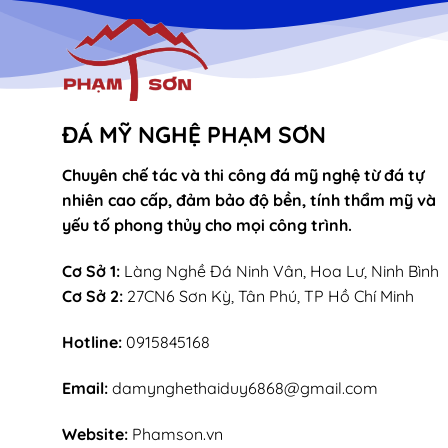
ĐÁ MỸ NGHỆ PHẠM SƠN
Chuyên chế tác và thi công đá mỹ nghệ từ đá tự
nhiên cao cấp, đảm bảo độ bền, tính thẩm mỹ và
yếu tố phong thủy cho mọi công trình.
Cơ Sở 1:
Làng Nghề Đá Ninh Vân, Hoa Lư, Ninh Bình
Cơ Sở 2:
27CN6 Sơn Kỳ, Tân Phú, TP Hồ Chí Minh
Hotline:
0915845168
Email:
damynghethaiduy6868@gmail.com
Website:
Phamson.vn