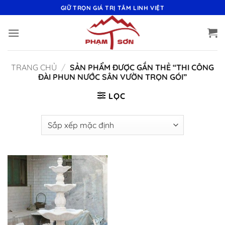
Bỏ
GIỮ TRỌN GIÁ TRỊ TÂM LINH VIỆT
qua
nội
dung
TRANG CHỦ
/
SẢN PHẨM ĐƯỢC GẮN THẺ “THI CÔNG
ĐÀI PHUN NƯỚC SÂN VƯỜN TRỌN GÓI”
LỌC