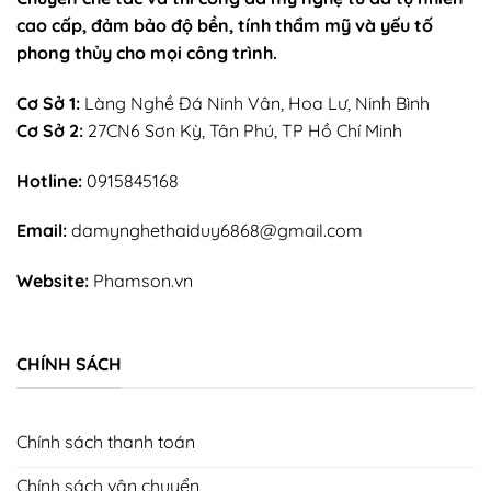
cao cấp, đảm bảo độ bền, tính thẩm mỹ và yếu tố
phong thủy cho mọi công trình.
Cơ Sở 1:
Làng Nghề Đá Ninh Vân, Hoa Lư, Ninh Bình
Cơ Sở 2:
27CN6 Sơn Kỳ, Tân Phú, TP Hồ Chí Minh
Hotline:
0915845168
Email:
damynghethaiduy6868@gmail.com
Website:
Phamson.vn
CHÍNH SÁCH
Chính sách thanh toán
Chính sách vận chuyển