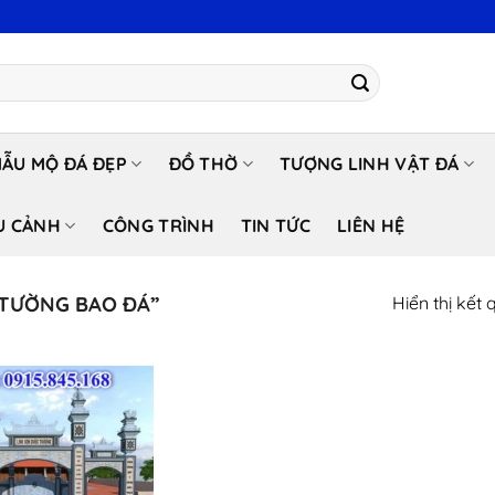
ẪU MỘ ĐÁ ĐẸP
ĐỒ THỜ
TƯỢNG LINH VẬT ĐÁ
U CẢNH
CÔNG TRÌNH
TIN TỨC
LIÊN HỆ
TƯỜNG BAO ĐÁ”
Hiển thị kết