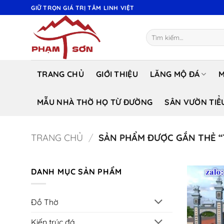
Bỏ
GIỮ TRỌN GIÁ TRỊ TÂM LINH VIỆT
qua
nội
Tìm
dung
kiếm:
TRANG CHỦ
GIỚI THIỆU
LĂNG MỘ ĐÁ
M
MẪU NHÀ THỜ HỌ TỪ ĐƯỜNG
SÂN VƯỜN TIỂ
TRANG CHỦ
/
SẢN PHẨM ĐƯỢC GẮN THẺ “
DANH MỤC SẢN PHẨM
Đồ Thờ
Kiến trúc đá