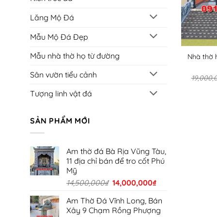
Lăng Mộ Đá
Mẫu Mộ Đá Đẹp
Mẫu nhà thờ họ từ đường
Nhà thờ 
Sân vườn tiểu cảnh
19,000,
Tượng linh vật đá
SẢN PHẨM MỚI
Am thờ đá Bà Rịa Vũng Tàu,
11 địa chỉ bán để tro cốt Phú
Mỹ
Giá
Giá
14,500,000
₫
14,000,000
₫
gốc
hiện
Am Thờ Đá Vĩnh Long, Bán
là:
tại
Xây 9 Chạm Rồng Phượng
14,500,000₫.
là: