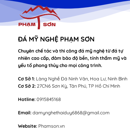
ĐÁ MỸ NGHỆ PHẠM SƠN
Chuyên chế tác và thi công đá mỹ nghệ từ đá tự
nhiên cao cấp, đảm bảo độ bền, tính thẩm mỹ và
yếu tố phong thủy cho mọi công trình.
Cơ Sở 1:
Làng Nghề Đá Ninh Vân, Hoa Lư, Ninh Bình
Cơ Sở 2:
27CN6 Sơn Kỳ, Tân Phú, TP Hồ Chí Minh
Hotline:
0915845168
Email:
damynghethaiduy6868@gmail.com
Website:
Phamson.vn