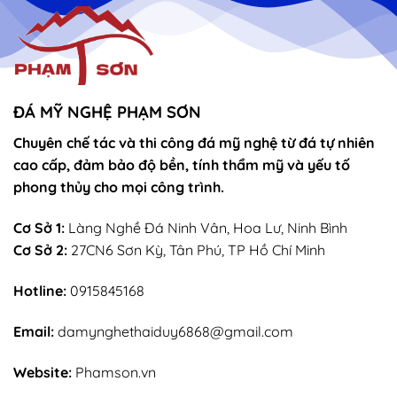
ĐÁ MỸ NGHỆ PHẠM SƠN
Chuyên chế tác và thi công đá mỹ nghệ từ đá tự nhiên
cao cấp, đảm bảo độ bền, tính thẩm mỹ và yếu tố
phong thủy cho mọi công trình.
Cơ Sở 1:
Làng Nghề Đá Ninh Vân, Hoa Lư, Ninh Bình
Cơ Sở 2:
27CN6 Sơn Kỳ, Tân Phú, TP Hồ Chí Minh
Hotline:
0915845168
Email:
damynghethaiduy6868@gmail.com
Website:
Phamson.vn