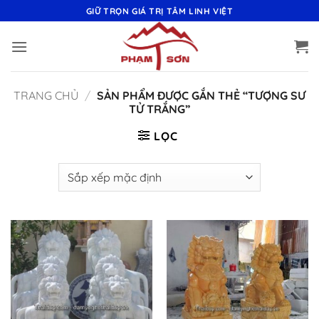
Bỏ
GIỮ TRỌN GIÁ TRỊ TÂM LINH VIỆT
qua
nội
dung
TRANG CHỦ
/
SẢN PHẨM ĐƯỢC GẮN THẺ “TƯỢNG SƯ
TỬ TRẮNG”
LỌC