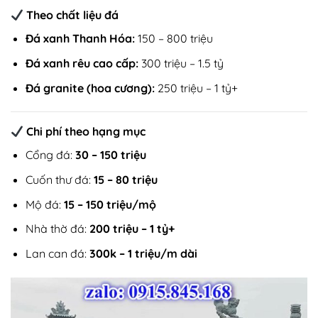
Theo chất liệu đá
Đá xanh Thanh Hóa:
150 – 800 triệu
Đá xanh rêu cao cấp:
300 triệu – 1.5 tỷ
Đá granite (hoa cương):
250 triệu – 1 tỷ+
Chi phí theo hạng mục
Cổng đá:
30 – 150 triệu
Cuốn thư đá:
15 – 80 triệu
Mộ đá:
15 – 150 triệu/mộ
Nhà thờ đá:
200 triệu – 1 tỷ+
Lan can đá:
300k – 1 triệu/m dài