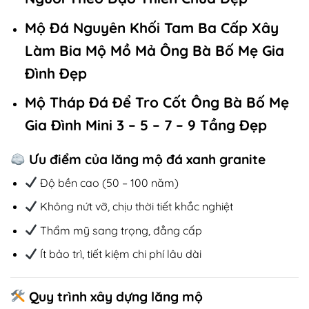
Mộ Đá Nguyên Khối Tam Ba Cấp Xây
Làm Bia Mộ Mồ Mả Ông Bà Bố Mẹ Gia
Đình Đẹp
Mộ Tháp Đá Để Tro Cốt Ông Bà Bố Mẹ
Gia Đình Mini 3 – 5 – 7 – 9 Tầng Đẹp
Ưu điểm của lăng mộ đá xanh granite
Độ bền cao (50 – 100 năm)
Không nứt vỡ, chịu thời tiết khắc nghiệt
Thẩm mỹ sang trọng, đẳng cấp
Ít bảo trì, tiết kiệm chi phí lâu dài
Quy trình xây dựng lăng mộ