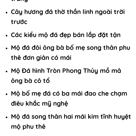
Cây hương đá thờ thần linh ngoài trời
trước
Các kiểu mộ đá đẹp bán lắp đặt tận
Mộ đá đôi ông bà bố mẹ song thân phu
thê đơn giản có mái
Mộ Đá hình Tròn Phong Thủy mồ mả
ông bà cô tổ
Mộ bố mẹ đá có ba mái đao che chạm
điêu khắc mỹ nghệ
Mộ đá song thân hai mái kim tĩnh huyệt
mộ phu thê