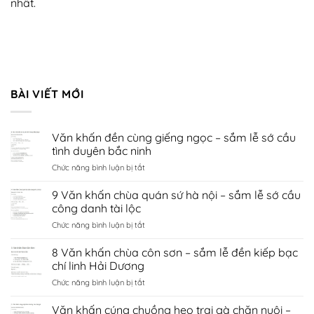
nhất.
BÀI VIẾT MỚI
Văn khấn đền cùng giếng ngọc – sắm lễ sớ cầu
tình duyên bắc ninh
ở
Chức năng bình luận bị tắt
Văn
khấn
9 Văn khấn chùa quán sứ hà nội – sắm lễ sớ cầu
đền
công danh tài lộc
cùng
ở
Chức năng bình luận bị tắt
giếng
9
ngọc
Văn
8 Văn khấn chùa côn sơn – sắm lễ đền kiếp bạc
–
khấn
sắm
chí linh Hải Dương
chùa
lễ
ở
Chức năng bình luận bị tắt
quán
sớ
8
sứ
cầu
Văn
Văn khấn cúng chuồng heo trại gà chăn nuôi –
hà
tình