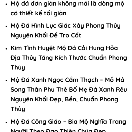
Mộ đá đơn giản không mái là dòng mộ
có thiết kế tối giản
Mộ Đá Hình Lục Giác Xây Phong Thủy
Nguyên Khối Để Tro Cốt
Kim Tĩnh Huyệt Mộ Đá Cải Hung Hỏa
Địa Thủy Táng Kích Thước Chuẩn Phong
Thủy
Mộ Đá Xanh Ngọc Cẩm Thạch – Mồ Mả
Song Thân Phu Thê Bố Mẹ Đá Xanh Rêu
Nguyên Khối Đẹp, Bền, Chuẩn Phong
Thủy
Mộ Đá Công Giáo – Bia Mộ Nghĩa Trang
Người Theo Đạo Thiên Chúa Đẹp