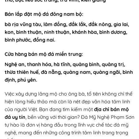
Bán lắp đặt mộ đá đông nam bộ:
bà rịa vũng tàu, lâm đồng, đắk lắk, đắk nông, gia lai,
kon, bình thuận, ninh thuận, khánh hòa, bình dương,
bình phước, đồng nai.
Cửa hàng bán mộ đá miền trung:
Nghệ an, thanh hóa, hà tĩnh, quảng bình, quảng trị,
thừa thiên huế, đà nẵng, quảng nam, quảng ngãi, bình
định, phú yên.
Việc xây dựng lăng mộ cho ông bà, tổ tiên không chỉ thể
hiện lòng hiếu thảo mà còn là nét đẹp văn hóa tâm linh
của người Việt. Bạn đang tìm kiếm một
địa chỉ bán mộ
đá uy tín
, bền vững với thời gian? Đá Mỹ Nghệ Phạm Sơn
tự hào là đơn vị hàng đầu trong lĩnh vực chế tác đá mỹ
nghệ, mang đến những công trình tâm linh trang trọng