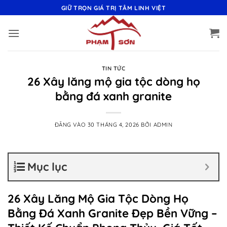
Bỏ
GIỮ TRỌN GIÁ TRỊ TÂM LINH VIỆT
qua
nội
dung
TIN TỨC
26 Xây lăng mộ gia tộc dòng họ
bằng đá xanh granite
ĐĂNG VÀO
30 THÁNG 4, 2026
BỞI
ADMIN
Mục lục
26 Xây Lăng Mộ Gia Tộc Dòng Họ
Bằng Đá Xanh Granite Đẹp Bền Vững –