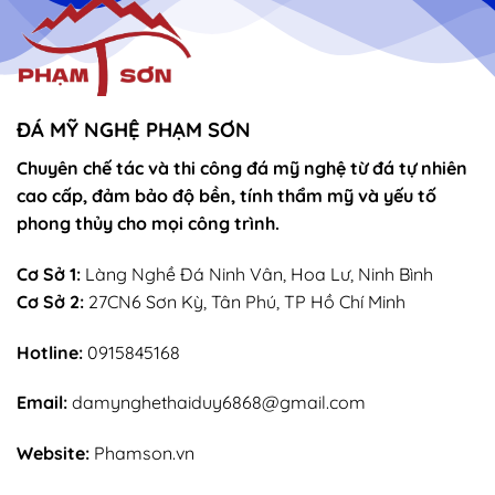
–
Mẫu
sắn
lễ
sớ
rút
chân
nhang
ĐÁ MỸ NGHỆ PHẠM SƠN
Chuyên chế tác và thi công đá mỹ nghệ từ đá tự nhiên
cao cấp, đảm bảo độ bền, tính thẩm mỹ và yếu tố
phong thủy cho mọi công trình.
Cơ Sở 1:
Làng Nghề Đá Ninh Vân, Hoa Lư, Ninh Bình
Cơ Sở 2:
27CN6 Sơn Kỳ, Tân Phú, TP Hồ Chí Minh
Hotline:
0915845168
Email:
damynghethaiduy6868@gmail.com
Website:
Phamson.vn