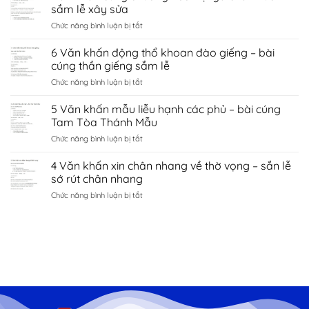
khấn
nội
sắm lễ xây sửa
duyên
chùa
–
bắc
ở
Chức năng bình luận bị tắt
côn
sắm
ninh
Văn
sơn
lễ
khấn
6 Văn khấn động thổ khoan đào giếng – bài
–
sớ
cúng
sắm
cúng thần giếng sắm lễ
cầu
chuồng
lễ
công
ở
Chức năng bình luận bị tắt
heo
đền
danh
6
trại
kiếp
tài
Văn
5 Văn khấn mẫu liễu hạnh các phủ – bài cúng
gà
bạc
lộc
khấn
chăn
Tam Tòa Thánh Mẫu
chí
động
nuôi
linh
ở
Chức năng bình luận bị tắt
thổ
–
Hải
5
khoan
sắm
Dương
Văn
4 Văn khấn xin chân nhang về thờ vọng – sắn lễ
đào
lễ
khấn
giếng
sớ rút chân nhang
xây
mẫu
–
sửa
ở
Chức năng bình luận bị tắt
liễu
bài
4
hạnh
cúng
Văn
các
thần
khấn
phủ
giếng
xin
–
sắm
chân
bài
lễ
nhang
cúng
về
Tam
thờ
Tòa
vọng
Thánh