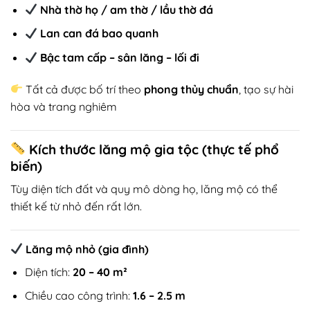
Nhà thờ họ / am thờ / lầu thờ đá
Lan can đá bao quanh
Bậc tam cấp – sân lăng – lối đi
Tất cả được bố trí theo
phong thủy chuẩn
, tạo sự hài
hòa và trang nghiêm
Kích thước lăng mộ gia tộc (thực tế phổ
biến)
Tùy diện tích đất và quy mô dòng họ, lăng mộ có thể
thiết kế từ nhỏ đến rất lớn.
Lăng mộ nhỏ (gia đình)
Diện tích:
20 – 40 m²
Chiều cao công trình:
1.6 – 2.5 m