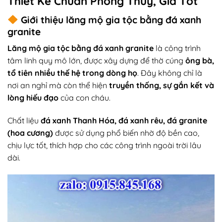
Thiết Kế Chuẩn Phong Thủy, Giá Tốt
Giới thiệu lăng mộ gia tộc bằng đá xanh
granite
Lăng mộ gia tộc bằng đá xanh granite
là công trình
tâm linh quy mô lớn, được xây dựng để thờ cúng
ông bà,
tổ tiên nhiều thế hệ trong dòng họ
. Đây không chỉ là
nơi an nghỉ mà còn thể hiện
truyền thống, sự gắn kết và
lòng hiếu đạo
của con cháu.
Chất liệu
đá xanh Thanh Hóa, đá xanh rêu, đá granite
(hoa cương)
được sử dụng phổ biến nhờ độ bền cao,
chịu lực tốt, thích hợp cho các công trình ngoài trời lâu
dài.