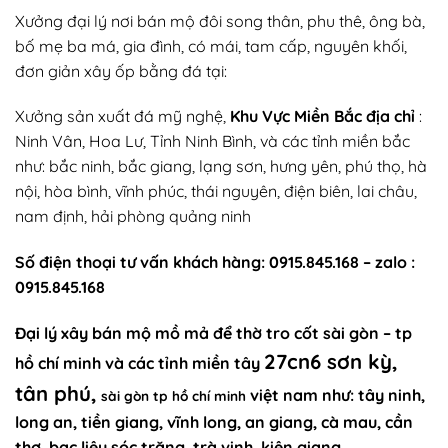
Xưởng đại lý nơi bán mộ đôi song thân, phu thê, ông bà,
bố mẹ ba má, gia đình, có mái, tam cấp, nguyên khối,
đơn giản xây ốp bằng đá tại:
Xưởng sản xuất đá mỹ nghệ,
Khu Vực Miền Bắc địa chỉ
:
Ninh Vân, Hoa Lư, Tỉnh Ninh Bình, và các tỉnh miền bắc
như: bắc ninh, bắc giang, lạng sơn, hưng yên, phú thọ, hà
nội, hòa bình, vĩnh phúc, thái nguyên, điện biên, lai châu,
nam định, hải phòng quảng ninh
Số điện thoại
tư vấn khách hàng
: 0915.845.168 – zalo :
0915.845.168
Đại lý xây
bán mộ mồ mả để thờ tro cốt sài gòn
–
tp
27cn6 sơn kỳ,
hồ chí minh
và các tỉnh miền tây
tân phú,
việt nam như:
tây ninh,
sài gòn tp hồ chí minh
long an, tiền giang, vĩnh long, an giang, cà mau, cần
thơ, bạc liêu sóc trăng, trà vinh, kiên giang