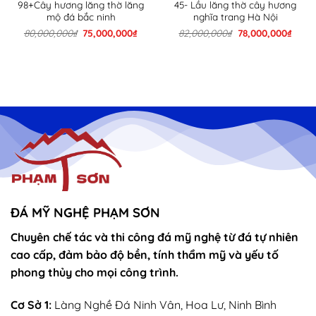
98+Cây hương lăng thờ lăng
45- Lầu lăng thờ cây hương
mộ đá bắc ninh
nghĩa trang Hà Nội
Giá
Giá
Giá
Giá
80,000,000
₫
75,000,000
₫
82,000,000
₫
78,000,000
₫
n
gốc
hiện
gốc
hiện
là:
tại
là:
tại
80,000,000₫.
là:
82,000,000₫.
là:
000,000₫.
75,000,000₫.
78,00
ĐÁ MỸ NGHỆ PHẠM SƠN
Chuyên chế tác và thi công đá mỹ nghệ từ đá tự nhiên
cao cấp, đảm bảo độ bền, tính thẩm mỹ và yếu tố
phong thủy cho mọi công trình.
Cơ Sở 1:
Làng Nghề Đá Ninh Vân, Hoa Lư, Ninh Bình