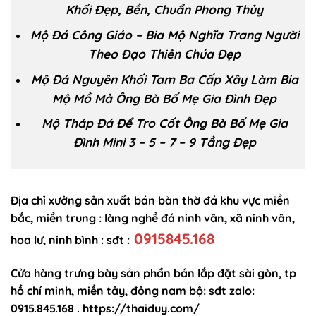
Khối Đẹp, Bền, Chuẩn Phong Thủy
Mộ Đá Công Giáo – Bia Mộ Nghĩa Trang Người
Theo Đạo Thiên Chúa Đẹp
Mộ Đá Nguyên Khối Tam Ba Cấp Xây Làm Bia
Mộ Mồ Mả Ông Bà Bố Mẹ Gia Đình Đẹp
Mộ Tháp Đá Để Tro Cốt Ông Bà Bố Mẹ Gia
Đình Mini 3 – 5 – 7 – 9 Tầng Đẹp
Địa chỉ
xưởng
sản xuất bán bàn thờ đá khu vực miền
bắc, miền trung : làng nghề đá ninh vân, xã ninh vân,
0915845.168
hoa lư, ninh bình : sđt :
Cửa
hàng
trưng bày sản phẩn
bán
lắp đặt sài gòn, tp
hồ chí minh, miền tây, đông nam bộ: sđt zalo:
0915.845.168 .
https://thaiduy.com/