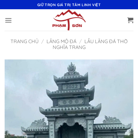
Bỏ
GIỮ TRỌN GIÁ TRỊ TÂM LINH VIỆT
qua
nội
dung
TRANG CHỦ
/
LĂNG MỘ ĐÁ
/
LẦU LĂNG ĐÁ THỜ
NGHĨA TRANG