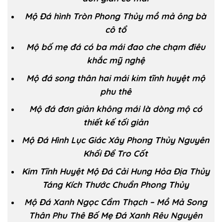
Mộ Đá hình Tròn Phong Thủy mồ mả ông bà
cô tổ
Mộ bố mẹ đá có ba mái đao che chạm điêu
khắc mỹ nghệ
Mộ đá song thân hai mái kim tĩnh huyệt mộ
phu thê
Mộ đá đơn giản không mái là dòng mộ có
thiết kế tối giản
Mộ Đá Hình Lục Giác Xây Phong Thủy Nguyên
Khối Để Tro Cốt
Kim Tĩnh Huyệt Mộ Đá Cải Hung Hỏa Địa Thủy
Táng Kích Thước Chuẩn Phong Thủy
Mộ Đá Xanh Ngọc Cẩm Thạch – Mồ Mả Song
Thân Phu Thê Bố Mẹ Đá Xanh Rêu Nguyên