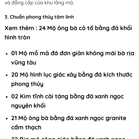
và đẳng cấp của khu lăng mộ.
3. Chuẩn phong thủy tâm linh
Xem thêm :
24 Mộ ông bà cô tổ bằng đá khối
hình tròn
01 Mộ mồ mả đá đơn giản không mái bà rịa
vũng tàu
20 Mộ hình lục giác xây bằng đá kích thước
phong thủy
02 Kim tĩnh cải táng bằng đá xanh ngọc
nguyên khối
21 Mộ ông bà bằng đá xanh ngọc granite
cẩm thạch