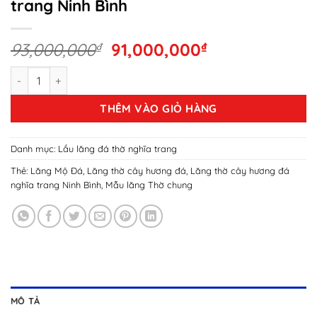
trang Ninh Bình
Giá
Giá
93,000,000
₫
91,000,000
₫
gốc
hiện
32+ Lăng thờ cây hương đá nghĩa trang Ninh Bình số lượng
là:
tại
93,000,000₫.
là:
THÊM VÀO GIỎ HÀNG
91,000,000₫.
Danh mục:
Lầu lăng đá thờ nghĩa trang
Thẻ:
Lăng Mộ Đá
,
Lăng thờ cây hương đá
,
Lăng thờ cây hương đá
nghĩa trang Ninh Bình
,
Mẫu lăng Thờ chung
MÔ TẢ