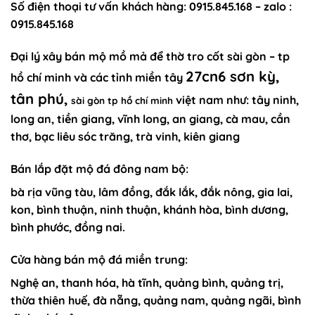
Số điện thoại
tư vấn khách hàng
: 0915.845.168 – zalo :
0915.845.168
Đại lý xây
bán mộ mồ mả để thờ tro cốt sài gòn
–
tp
27cn6 sơn kỳ,
hồ chí minh
và các tỉnh miền tây
tân phú,
việt nam như:
tây ninh,
sài gòn tp hồ chí minh
long an, tiền giang, vĩnh long, an giang, cà mau, cần
thơ, bạc liêu sóc trăng, trà vinh, kiên giang
Bán lắp đặt mộ đá đông nam bộ:
bà rịa vũng tàu, lâm đồng, đắk lắk, đắk nông, gia lai,
kon, bình thuận, ninh thuận, khánh hòa, bình dương,
bình phước, đồng nai.
Cửa hàng bán mộ đá miền trung:
Nghệ an, thanh hóa, hà tĩnh, quảng bình, quảng trị,
thừa thiên huế, đà nẵng, quảng nam, quảng ngãi, bình