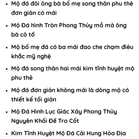
Mộ đá đôi ông bà bố mẹ song thân phu thê
đơn giản có mái
Mộ Đá hình Tròn Phong Thủy mồ mả ông
bà cô tổ
Mộ bố mẹ đá có ba mái đao che chạm điêu
khắc mỹ nghệ
Mộ đá song thân hai mái kim tĩnh huyệt mộ
phu thê
Mộ đá đơn giản không mái là dòng mộ có
thiết kế tối giản
Mộ Đá Hình Lục Giác Xây Phong Thủy
Nguyên Khối Để Tro Cốt
Kim Tĩnh Huyệt Mộ Đá Cải Hung Hỏa Địa