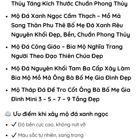
Thủy Táng Kích Thước Chuẩn Phong Thủy
Mộ Đá Xanh Ngọc Cẩm Thạch – Mồ Mả
Song Thân Phu Thê Bố Mẹ Đá Xanh Rêu
Nguyên Khối Đẹp, Bền, Chuẩn Phong Thủy
Mộ Đá Công Giáo – Bia Mộ Nghĩa Trang
Người Theo Đạo Thiên Chúa Đẹp
Mộ Đá Nguyên Khối Tam Ba Cấp Xây Làm
Bia Mộ Mồ Mả Ông Bà Bố Mẹ Gia Đình Đẹp
Mộ Tháp Đá Để Tro Cốt Ông Bà Bố Mẹ Gia
Đình Mini 3 – 5 – 7 – 9 Tầng Đẹp
Ưu điểm khi xây mộ đá xanh ngọc
Độ bền cực cao, không nứt vỡ
Màu sắc tự nhiên, sang trọng