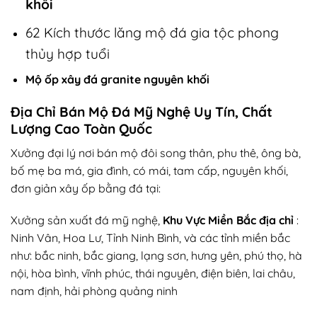
khối
62 Kích thước lăng mộ đá gia tộc phong
thủy hợp tuổi
Mộ ốp xây đá granite nguyên khối
Địa Chỉ Bán Mộ Đá Mỹ Nghệ Uy Tín, Chất
Lượng Cao Toàn Quốc
Xưởng đại lý nơi bán mộ đôi song thân, phu thê, ông bà,
bố mẹ ba má, gia đình, có mái, tam cấp, nguyên khối,
đơn giản xây ốp bằng đá tại:
Xưởng sản xuất đá mỹ nghệ,
Khu Vực Miền Bắc địa chỉ
:
Ninh Vân, Hoa Lư, Tỉnh Ninh Bình, và các tỉnh miền bắc
như: bắc ninh, bắc giang, lạng sơn, hưng yên, phú thọ, hà
nội, hòa bình, vĩnh phúc, thái nguyên, điện biên, lai châu,
nam định, hải phòng quảng ninh