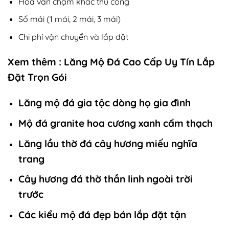
Hoa văn chạm khắc thủ công
Số mái (1 mái, 2 mái, 3 mái)
Chi phí vận chuyển và lắp đặt
Xem thêm :
Lăng Mộ Đá Cao Cấp Uy Tín Lắp
Đặt Trọn Gói
Lăng mộ đá gia tộc dòng họ gia đình
Mộ đá granite hoa cương xanh cẩm thạch
Lăng lầu thờ đá cây hương miếu nghĩa
trang
Cây hương đá thờ thần linh ngoài trời
trước
Các kiểu mộ đá đẹp bán lắp đặt tận