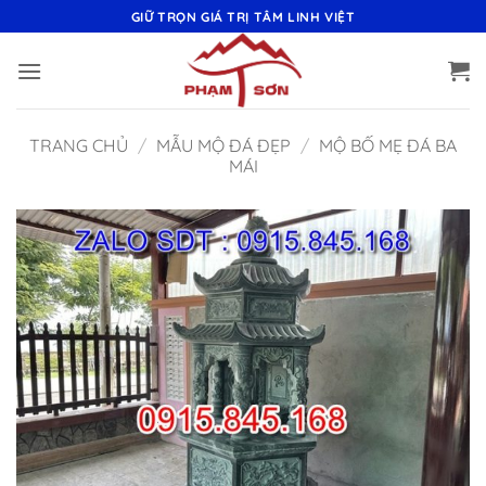
Bỏ
GIỮ TRỌN GIÁ TRỊ TÂM LINH VIỆT
qua
nội
dung
TRANG CHỦ
/
MẪU MỘ ĐÁ ĐẸP
/
MỘ BỐ MẸ ĐÁ BA
MÁI