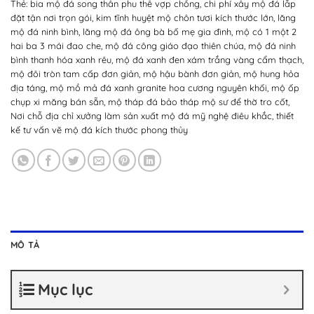
Thẻ:
bia mộ đá song thân phu thê vợp chồng
,
chi phí xây mộ đá lắp
đặt tận nơi trọn gói
,
kim tĩnh huyệt mộ chôn tươi kích thước lớn
,
lăng
mộ đá ninh bình
,
lăng mộ đá ông bà bố mẹ gia đình
,
mộ có 1 một 2
hai ba 3 mái đao che
,
mộ đá công giáo đạo thiên chúa
,
mộ đá ninh
bình thanh hóa xanh rêu
,
mộ đá xanh đen xám trắng vàng cẩm thạch
,
mộ đôi tròn tam cấp đơn giản
,
mộ hậu bành đơn giản
,
mộ hung hỏa
địa táng
,
mộ mồ mả đá xanh granite hoa cương nguyên khối
,
mộ ốp
chụp xi măng bán sẵn
,
mộ tháp đá bảo tháp mộ sư để thờ tro cốt
,
Nơi chỗ địa chỉ xưởng làm sản xuất mộ đá mỹ nghệ điêu khắc
,
thiết
kế tư vấn vẽ mộ đá kích thước phong thủy
MÔ TẢ
Mục lục