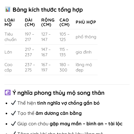
Bảng kích thước tổng hợp
LOẠI
DÀI
RỘNG
CAO
PHÙ HỢP
MỘ
(CM)
(CM)
(CM)
Tiêu
197 –
127 –
105 –
phổ thông
chuẩn
217
147
125
217 –
147 –
115 –
Lớn
gia đình
237
167
135
Cao
237 –
167 –
180 –
lăng mộ
cấp
275
197
300
đẹp
Ý nghĩa phong thủy mộ song thân
Thể hiện
tình nghĩa vợ chồng gắn bó
Tạo thế
âm dương cân bằng
Giúp con cháu
gặp may mắn – bình an – tài lộc
Tăng sinh khí cho toàn bộ khu lăng mộ