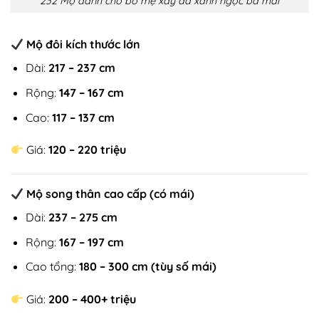
232 Mộ dành cho bố mẹ xây đá xanh ngọc ba mái
Mộ đôi kích thước lớn
Dài:
217 – 237 cm
Rộng:
147 – 167 cm
Cao:
117 – 137 cm
Giá:
120 – 220 triệu
Mộ song thân cao cấp (có mái)
Dài:
237 – 275 cm
Rộng:
167 – 197 cm
Cao tổng:
180 – 300 cm (tùy số mái)
Giá:
200 – 400+ triệu