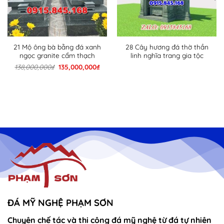
21 Mộ ông bà bằng đá xanh
28 Cây hương đá thờ thần
ngọc granite cẩm thạch
linh nghĩa trang gia tộc
Giá
Giá
138,000,000
₫
135,000,000
₫
n
gốc
hiện
là:
tại
138,000,000₫.
là:
000,000₫.
135,000,000₫.
ĐÁ MỸ NGHỆ PHẠM SƠN
Chuyên chế tác và thi công đá mỹ nghệ từ đá tự nhiên