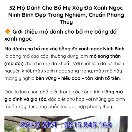
32 Mộ Dành Cho Bố Mẹ Xây Đá Xanh Ngọc
Ninh Bình Đẹp Trang Nghiêm, Chuẩn Phong
Thủy
Giới thiệu mộ dành cho bố mẹ bằng đá
xanh ngọc
Mộ dành cho bố mẹ xây bằng đá xanh ngọc Ninh Bình
là dòng mộ cao cấp, thường dùng làm
mộ song thân
(mộ đôi)
cho cha mẹ đã khuất. Với chất liệu đá tự nhiên
nguyên khối, màu xanh ngọc sang trọng, mẫu mộ này
mang ý nghĩa
bền vững – hiếu đạo – tôn kính tổ tiên
.
Đây là lựa chọn phổ biến trong các công trình
lăng mộ
gia đình và gia tộc
, đặc biệt phù hợp với những gia đình
muốn xây dựng mộ phần lâu dài, hợp phong thủy.