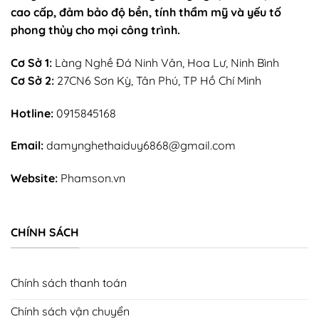
cao cấp, đảm bảo độ bền, tính thẩm mỹ và yếu tố
phong thủy cho mọi công trình.
Cơ Sở 1:
Làng Nghề Đá Ninh Vân, Hoa Lư, Ninh Bình
Cơ Sở 2:
27CN6 Sơn Kỳ, Tân Phú, TP Hồ Chí Minh
Hotline:
0915845168
Email:
damynghethaiduy6868@gmail.com
Website:
Phamson.vn
CHÍNH SÁCH
Chính sách thanh toán
Chính sách vận chuyển