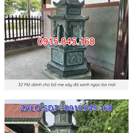
32 Mộ dành cho bố mẹ xây đá xanh ngọc ba mái