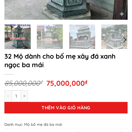
32 Mộ dành cho bố mẹ xây đá xanh
ngọc ba mái
Giá
Giá
85,000,000
₫
75,000,000
₫
gốc
hiện
32 Mộ dành cho bố mẹ xây đá xanh ngọc ba mái số lượng
là:
tại
85,000,000₫.
là:
THÊM VÀO GIỎ HÀNG
75,000,000₫.
Danh mục:
Mộ bố mẹ đá ba mái