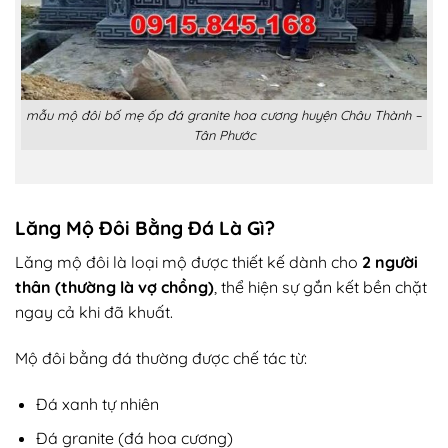
mẫu mộ đôi bố mẹ ốp đá granite hoa cương huyện Châu Thành –
Tân Phước
Lăng Mộ Đôi Bằng Đá Là Gì?
Lăng mộ đôi là loại mộ được thiết kế dành cho
2 người
thân (thường là vợ chồng)
, thể hiện sự gắn kết bền chặt
ngay cả khi đã khuất.
Mộ đôi bằng đá thường được chế tác từ:
Đá xanh tự nhiên
Đá granite (đá hoa cương)