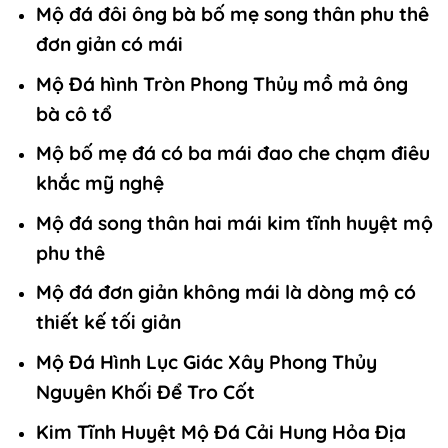
Mộ đá đôi ông bà bố mẹ song thân phu thê
đơn giản có mái
Mộ Đá hình Tròn Phong Thủy mồ mả ông
bà cô tổ
Mộ bố mẹ đá có ba mái đao che chạm điêu
khắc mỹ nghệ
Mộ đá song thân hai mái kim tĩnh huyệt mộ
phu thê
Mộ đá đơn giản không mái là dòng mộ có
thiết kế tối giản
Mộ Đá Hình Lục Giác Xây Phong Thủy
Nguyên Khối Để Tro Cốt
Kim Tĩnh Huyệt Mộ Đá Cải Hung Hỏa Địa