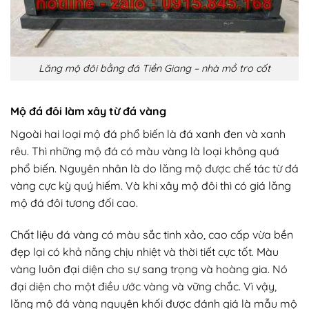
Lăng mộ đôi bằng đá Tiền Giang – nhà mồ tro cốt
Mộ đá đôi làm xây từ đá vàng
Ngoài hai loại mộ đá phổ biến là đá xanh đen và xanh
rêu. Thì những mộ đá có màu vàng là loại không quá
phổ biến. Nguyên nhân là do lăng mộ được chế tác từ đá
vàng cực kỳ quý hiếm. Và khi xây mộ đôi thì có giá lăng
mộ đá đôi tương đối cao.
Chất liệu đá vàng có màu sắc tinh xảo, cao cấp vừa bền
đẹp lại có khả năng chịu nhiệt và thời tiết cực tốt. Màu
vàng luôn đại diện cho sự sang trọng và hoàng gia. Nó
đại diện cho một điều ước vàng và vững chắc. Vì vậy,
lăng mộ đá vàng nguyên khối được đánh giá là mẫu mộ