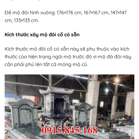
Đế mộ đôi hình vuông: 176×176 cm, 167×167 cm, 147×147
cm, 133×133 cm.
Kích thước xây mộ đôi cổ có sẵn
Kích thước mộ đôi cổ có sẵn này sẽ phụ thuộc vào kích
thước của hiện trạng ngôi mộ trước đó vì mộ đá đôi này
cần phải phủ lên tất cả móng mộ cũ.