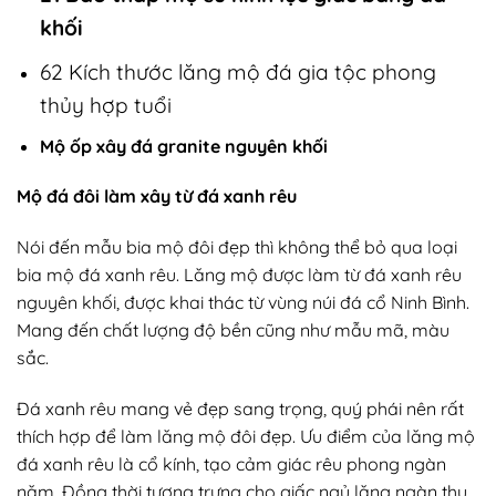
khối
62 Kích thước lăng mộ đá gia tộc phong
thủy hợp tuổi
Mộ ốp xây đá granite nguyên khối
Mộ đá đôi làm xây từ đá xanh rêu
Nói đến mẫu bia mộ đôi đẹp thì không thể bỏ qua loại
bia mộ đá xanh rêu. Lăng mộ được làm từ đá xanh rêu
nguyên khối, được khai thác từ vùng núi đá cổ Ninh Bình.
Mang đến chất lượng độ bền cũng như mẫu mã, màu
sắc.
Đá xanh rêu mang vẻ đẹp sang trọng, quý phái nên rất
thích hợp để làm lăng mộ đôi đẹp. Ưu điểm của lăng mộ
đá xanh rêu là cổ kính, tạo cảm giác rêu phong ngàn
năm. Đồng thời tượng trưng cho giấc ngủ lặng ngàn thu