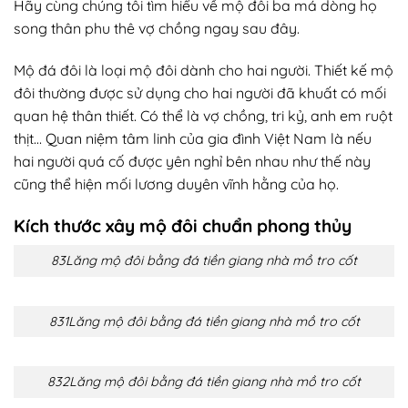
Hãy cùng chúng tôi tìm hiểu về mộ đôi ba má dòng họ
song thân phu thê vợ chồng ngay sau đây.
Mộ đá đôi là loại mộ đôi dành cho hai người. Thiết kế mộ
đôi thường được sử dụng cho hai người đã khuất có mối
quan hệ thân thiết. Có thể là vợ chồng, tri kỷ, anh em ruột
thịt… Quan niệm tâm linh của gia đình Việt Nam là nếu
hai người quá cố được yên nghỉ bên nhau như thế này
cũng thể hiện mối lương duyên vĩnh hằng của họ.
Kích thước xây mộ đôi chuẩn phong thủy
83Lăng mộ đôi bằng đá tiền giang nhà mồ tro cốt
831Lăng mộ đôi bằng đá tiền giang nhà mồ tro cốt
832Lăng mộ đôi bằng đá tiền giang nhà mồ tro cốt