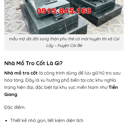
mẫu mộ đá đôi song thân phu thê có mái huyện thị xã Cai
Lậy – huyện Cái Bè
Nhà Mồ Tro Cốt Là Gì?
Nhà mồ tro cốt
là công trình dùng để lưu giữ hũ tro sau
hỏa táng. Đây là xu hướng phổ biến tại các khu nghĩa
trang hiện đại, đặc biệt tại khu vực miền Nam như
Tiền
Giang
.
Đặc điểm:
Thiết kế nhỏ gọn, tiết kiệm diện tích