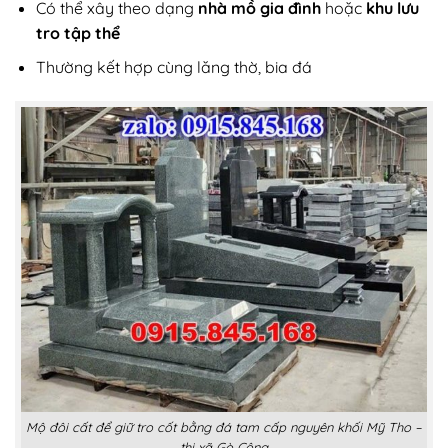
Có thể xây theo dạng
nhà mồ gia đình
hoặc
khu lưu
tro tập thể
Thường kết hợp cùng lăng thờ, bia đá
Mộ đôi cất để giữ tro cốt bằng đá tam cấp nguyên khối Mỹ Tho –
thị xã Gò Công