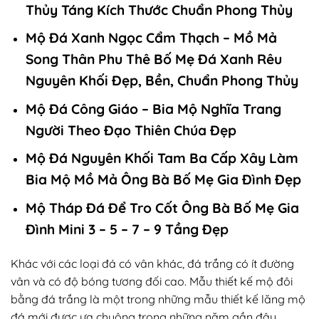
Thủy Táng Kích Thước Chuẩn Phong Thủy
Mộ Đá Xanh Ngọc Cẩm Thạch – Mồ Mả
Song Thân Phu Thê Bố Mẹ Đá Xanh Rêu
Nguyên Khối Đẹp, Bền, Chuẩn Phong Thủy
Mộ Đá Công Giáo – Bia Mộ Nghĩa Trang
Người Theo Đạo Thiên Chúa Đẹp
Mộ Đá Nguyên Khối Tam Ba Cấp Xây Làm
Bia Mộ Mồ Mả Ông Bà Bố Mẹ Gia Đình Đẹp
Mộ Tháp Đá Để Tro Cốt Ông Bà Bố Mẹ Gia
Đình Mini 3 – 5 – 7 – 9 Tầng Đẹp
Khác với các loại đá có vân khác, đá trắng có ít đường
vân và có độ bóng tương đối cao. Mẫu thiết kế mộ đôi
bằng đá trắng là một trong những mẫu thiết kế lăng mộ
đá mới được ưa chuộng trong những năm gần đây.