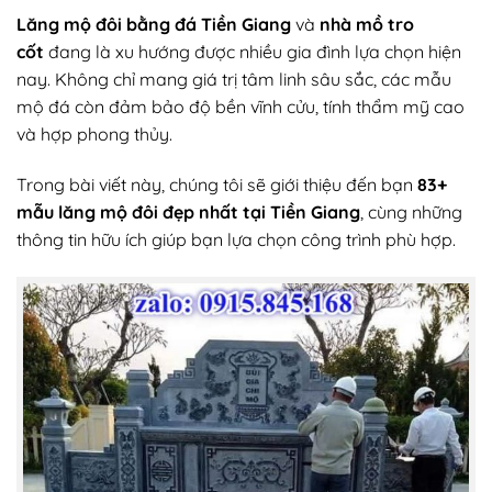
Lăng mộ đôi bằng đá Tiền Giang
và
nhà mồ tro
cốt
đang là xu hướng được nhiều gia đình lựa chọn hiện
nay. Không chỉ mang giá trị tâm linh sâu sắc, các mẫu
mộ đá còn đảm bảo độ bền vĩnh cửu, tính thẩm mỹ cao
và hợp phong thủy.
Trong bài viết này, chúng tôi sẽ giới thiệu đến bạn
83+
mẫu lăng
mộ đôi đẹp
nhất tại Tiền Giang
, cùng những
thông tin hữu ích giúp bạn lựa chọn công trình phù hợp.