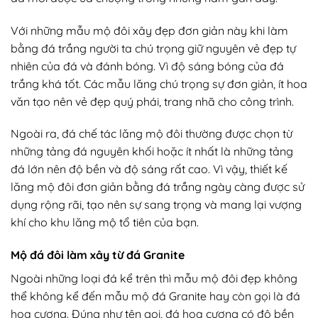
Với những mẫu mộ đôi xây đẹp đơn giản này khi làm
bằng đá trắng người ta chú trọng giữ nguyên vẻ đẹp tự
nhiên của đá và đánh bóng. Vì độ sáng bóng của đá
trắng khá tốt. Các mẫu lăng chú trọng sự đơn giản, ít hoa
văn tạo nên vẻ đẹp quý phái, trang nhã cho công trình.
Ngoài ra, đá chế tác lăng mộ đôi thường được chọn từ
những tảng đá nguyên khối hoặc ít nhất là những tảng
đá lớn nên độ bền và độ sáng rất cao. Vì vậy, thiết kế
lăng mộ đôi đơn giản bằng đá trắng ngày càng được sử
dụng rộng rãi, tạo nên sự sang trọng và mang lại vượng
khí cho khu lăng mộ tổ tiên của bạn.
Mộ đá đôi làm xây từ đá Granite
Ngoài những loại đá kể trên thì mẫu mộ đôi đẹp không
thể không kể đến mẫu mộ đá Granite hay còn gọi là đá
hoa cương. Đúng như tên gọi, đá hoa cương có độ bền