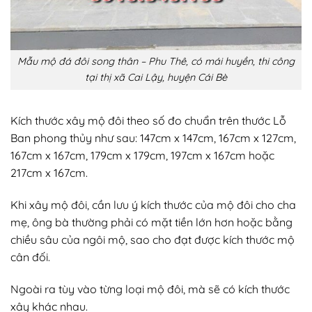
Mẫu mộ đá đôi song thân – Phu Thê, có mái huyền, thi công
tại thị xã Cai Lậy, huyện Cái Bè
Kích thước xây mộ đôi theo số đo chuẩn trên thước Lỗ
Ban phong thủy như sau: 147cm x 147cm, 167cm x 127cm,
167cm x 167cm, 179cm x 179cm, 197cm x 167cm hoặc
217cm x 167cm.
Khi xây mộ đôi, cần lưu ý kích thước của mộ đôi cho cha
mẹ, ông bà thường phải có mặt tiền lớn hơn hoặc bằng
chiều sâu của ngôi mộ, sao cho đạt được kích thước mộ
cân đối.
Ngoài ra tùy vào từng loại mộ đôi, mà sẽ có kích thước
xây khác nhau.