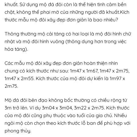
khuất. Sử dụng mộ đá đôi còn là thể hiện tình cảm bền
chặt, không thể phai mờ của những người đã khuất.Kích
thước mẫu mộ đôi xây đẹp đơn giản là bao nhiêu?
Thông thường mộ cải táng có hai loại là mộ đôi hình chữ
nhật và mộ đôi hình vuông (thông dụng hơn trong việc
hỏa táng).
Các mẫu mộ đôi xây đẹp đơn giản hoàn thiện nhìn
chung có kích thước như sau: 1m47 x 1m67, 1m47 x 2m75,
1m47 x 2m55. Kích thước của mộ đôi dự kiến ​​là 1m97 x
2m75.
Mộ đá đôi bên đạo không bốc thường có chiều rộng từ
3m trở lên. Ví dụ 3m04 x 3m04, 3m22 x 2m75. Kích thước
của mộ đôi cũng phụ thuộc vào tuổi của gia chủ. Nhiều
ngôi mộ còn chọn theo kích thước lỗ ban để phù hợp với
phong thủy.