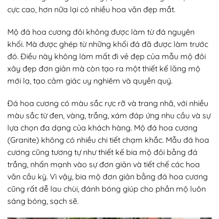
cực cao, hơn nữa lại có nhiều hoa văn đẹp mắt.
Mộ đá hoa cương đôi không được làm từ đá nguyên
khối. Mà được ghép từ những khối đá đã được làm trước
đó. Điều này không làm mất đi vẻ đẹp của mẫu mộ đôi
xây đẹp đơn giản mà còn tạo ra một thiết kế lăng mộ
mới lạ, tạo cảm giác uy nghiêm và quyền quý.
Đá hoa cương có màu sắc rực rỡ và trang nhã, với nhiều
màu sắc từ đen, vàng, trắng, xám đáp ứng nhu cầu và sự
lựa chọn đa dạng của khách hàng. Mộ đá hoa cương
(Granite) không có nhiều chi tiết chạm khắc. Mẫu đá hoa
cương cũng tương tự như thiết kế bia mộ đôi bằng đá
trắng, nhấn mạnh vào sự đơn giản và tiết chế các hoa
văn cầu kỳ. Vì vậy, bia mộ đơn giản bằng đá hoa cương
cũng rất dễ lau chùi, đánh bóng giúp cho phần mộ luôn
sáng bóng, sạch sẽ.