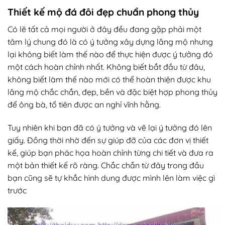
Thiết kế mộ đá đôi đẹp chuẩn phong thủy
Có lẽ tất cả mọi người ở đây đều đang gặp phải một
tâm lý chung đó là có ý tưởng xây dựng lăng mộ nhưng
lại không biết làm thế nào để thực hiện được ý tưởng đó
một cách hoàn chỉnh nhất. Không biết bắt đầu từ đâu,
không biết làm thế nào mới có thể hoàn thiện được khu
lăng mộ chắc chắn, đẹp, bền và đặc biệt hợp phong thủy
để ông bà, tổ tiên được an nghỉ vĩnh hằng.
Tuy nhiên khi bạn đã có ý tưởng và vẽ lại ý tưởng đó lên
giấy. Đồng thời nhờ đến sự giúp đỡ của các đơn vị thiết
kế, giúp bạn phác họa hoàn chỉnh từng chi tiết và đưa ra
một bản thiết kế rõ ràng. Chắc chắn từ đây trong đầu
bạn cũng sẽ tự khắc hình dung được mình lên làm việc gì
trước