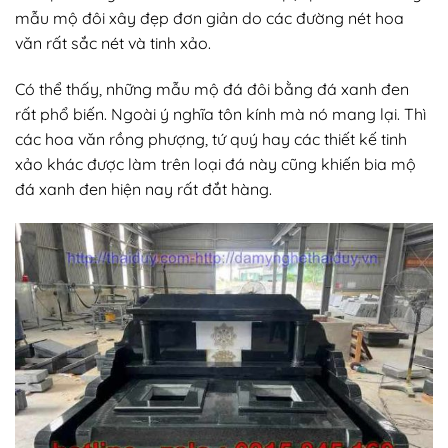
mẫu mộ đôi xây đẹp đơn giản do các đường nét hoa
văn rất sắc nét và tinh xảo.
Có thể thấy, những mẫu mộ đá đôi bằng đá xanh đen
rất phổ biến. Ngoài ý nghĩa tôn kính mà nó mang lại. Thì
các hoa văn rồng phượng, tứ quý hay các thiết kế tinh
xảo khác được làm trên loại đá này cũng khiến bia mộ
đá xanh đen hiện nay rất đắt hàng.