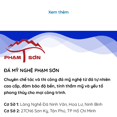
là:
tại
là:
tại
11,000,000₫.
là:
11,000,000₫.
là:
10,500,000₫.
10,000
Xem thêm
ĐÁ MỸ NGHỆ PHẠM SƠN
Chuyên chế tác và thi công đá mỹ nghệ từ đá tự nhiên
cao cấp, đảm bảo độ bền, tính thẩm mỹ và yếu tố
phong thủy cho mọi công trình.
Cơ Sở 1:
Làng Nghề Đá Ninh Vân, Hoa Lư, Ninh Bình
Cơ Sở 2:
27CN6 Sơn Kỳ, Tân Phú, TP Hồ Chí Minh