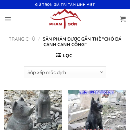
Bỏ
GIỮ TRỌN GIÁ TRỊ TÂM LINH VIỆT
qua
nội
dung
TRANG CHỦ
/
SẢN PHẨM ĐƯỢC GẮN THẺ “CHÓ ĐÁ
CẢNH CANH CỔNG”
LỌC