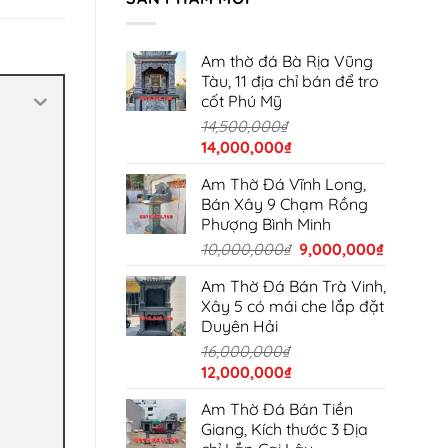
Am thờ đá Bà Rịa Vũng
Tàu, 11 địa chỉ bán để tro
cốt Phú Mỹ
14,500,000
₫
Giá
Giá
14,000,000
₫
gốc
hiện
Am Thờ Đá Vĩnh Long,
là:
tại
Bán Xây 9 Chạm Rồng
14,500,000₫.
là:
Phượng Bình Minh
14,000,000₫.
Giá
Giá
10,000,000
₫
9,000,000
₫
gốc
hiện
Am Thờ Đá Bán Trà Vinh,
là:
tại
Xây 5 có mái che lắp đặt
10,000,000₫.
là:
Duyên Hải
9,000,00
16,000,000
₫
Giá
Giá
12,000,000
₫
gốc
hiện
Am Thờ Đá Bán Tiền
là:
tại
Giang, Kích thước 3 Địa
16,000,000₫.
là: