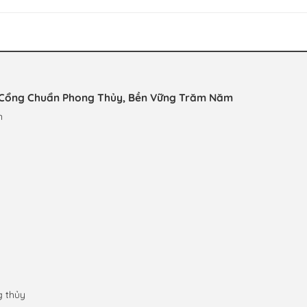
ữ Cổng Chuẩn Phong Thủy, Bền Vững Trăm Năm
n
g thủy