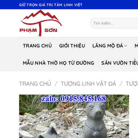
Bỏ
GIỮ TRỌN GIÁ TRỊ TÂM LINH VIỆT
qua
nội
Tìm
dung
kiếm:
TRANG CHỦ
GIỚI THIỆU
LĂNG MỘ ĐÁ
M
MẪU NHÀ THỜ HỌ TỪ ĐƯỜNG
SÂN VƯỜN TIỂ
TRANG CHỦ
/
TƯỢNG LINH VẬT ĐÁ
/
TƯỢ