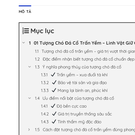
MÔ TẢ
Mục lục
01 Tượng Chó Đá Cổ Trấn Yểm – Linh Vật Gi
Tượng chó đá cổ trấn yểm – giá trị vượt thời gia
Đặc điểm nhận biết tượng chó đá cổ chuẩn đẹp
Ý nghĩa phong thủy của tượng chó đá cổ
Trấn yểm – xua đuổi tà khí
Bảo vệ tài sản và gia đạo
Mang lại bình an, phúc khí
Ưu điểm nổi bật của tượng chó đá cổ
Độ bền cực cao
Giá trị truyền thống sâu sắc
Tính thẩm mỹ độc đáo
Cách đặt tượng chó đá cổ trấn yểm đúng phon