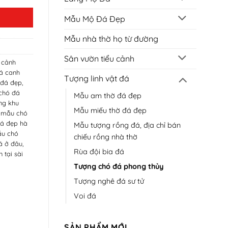
Mẫu Mộ Đá Đẹp
Mẫu nhà thờ họ từ đường
Sân vườn tiểu cảnh
 cảnh
á canh
Tượng linh vật đá
 đá đẹp
,
chó đá
Mẫu am thờ đá đẹp
ng khu
Mẫu miếu thờ đá đẹp
,
mẫu chó
á đẹp hà
Mẫu tượng rồng đá, địa chỉ bán
u chó
chiếu rồng nhà thờ
á ở đâu
,
Rùa đội bia đá
 tại sài
Tượng chó đá phong thủy
Tượng nghê đá sư tử
Voi đá
SẢN PHẨM MỚI