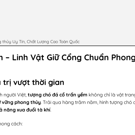
g thủy Uy Tín, Chất Lượng Cao Toàn Quốc
 – Linh Vật Giữ Cổng Chuẩn Phon
trị vượt thời gian
h người Việt,
tượng chó đá cổ trấn yểm
không chỉ là vật tran
iữ vững phong thủy
. Trải qua hàng trăm năm, hình tượng chó 
hả năng xua đuổi tà khí
.
hong cách: