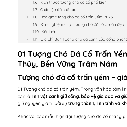
Kích thước tượng chó đá cổ phổ biến
Chất liệu đá chế tác
Báo giá tượng chó đá cổ trấn yểm 2026
Kinh nghiệm chọn tượng chó đá cổ chuẩn đẹp
Kết luận
Địa Chỉ Bán Tượng chó đá canh cửa cổng phon
01 Tượng Chó Đá Cổ Trấn Yểm
Thủy, Bền Vững Trăm Năm
Tượng chó đá cổ trấn yểm – giá 
01 Tượng chó đá cổ trấn yểm
, Trong văn hóa tâm lin
còn là
linh vật canh giữ cổng, bảo vệ gia đạo và g
giữ nguyên giá trị bởi sự
trung thành, linh tính và k
Khác với các mẫu hiện đại, tượng chó đá cổ mang p