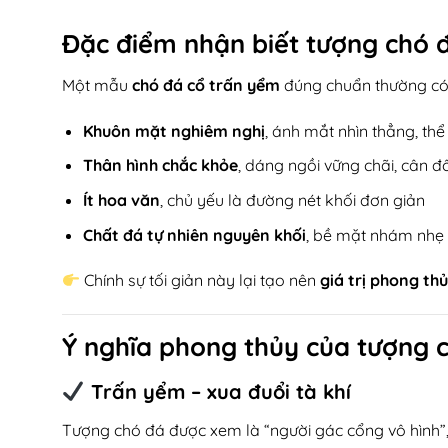
Đặc điểm nhận biết tượng chó 
Một mẫu
chó đá cổ trấn yểm
đúng chuẩn thường có
Khuôn mặt nghiêm nghị
, ánh mắt nhìn thẳng, thể
Thân hình chắc khỏe
, dáng ngồi vững chãi, cân đố
Ít hoa văn
, chủ yếu là đường nét khối đơn giản
Chất đá tự nhiên nguyên khối
, bề mặt nhám nhẹ 
Chính sự tối giản này lại tạo nên
giá trị phong t
Ý nghĩa phong thủy của tượng 
Trấn yểm – xua đuổi tà khí
Tượng chó đá được xem là “người gác cổng vô hình”,