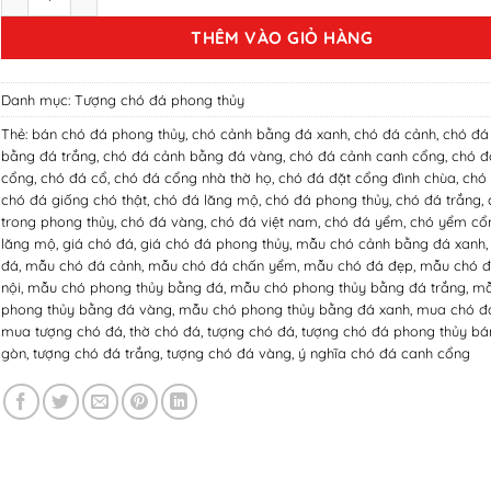
8,000,000₫.
là:
THÊM VÀO GIỎ HÀNG
7,000,000₫.
Danh mục:
Tượng chó đá phong thủy
Thẻ:
bán chó đá phong thủy
,
chó cảnh bằng đá xanh
,
chó đá cảnh
,
chó đá
bằng đá trắng
,
chó đá cảnh bằng đá vàng
,
chó đá cảnh canh cổng
,
chó đ
cổng
,
chó đá cổ
,
chó đá cổng nhà thờ họ
,
chó đá đặt cổng đình chùa
,
chó
chó đá giống chó thật
,
chó đá lăng mộ
,
chó đá phong thủy
,
chó đá trắng
,
trong phong thủy
,
chó đá vàng
,
chó đá việt nam
,
chó đá yểm
,
chó yểm cổ
lăng mộ
,
giá chó đá
,
giá chó đá phong thủy
,
mẫu chó cảnh bằng đá xanh
đá
,
mẫu chó đá cảnh
,
mẫu chó đá chấn yểm
,
mẫu chó đá đẹp
,
mẫu chó đ
nội
,
mẫu chó phong thủy bằng đá
,
mẫu chó phong thủy bằng đá trắng
,
mẫ
phong thủy bằng đá vàng
,
mẫu chó phong thủy bằng đá xanh
,
mua chó đ
mua tượng chó đá
,
thờ chó đá
,
tượng chó đá
,
tượng chó đá phong thủy bán
gòn
,
tượng chó đá trắng
,
tượng chó đá vàng
,
ý nghĩa chó đá canh cổng