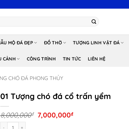
ẪU MỘ ĐÁ ĐẸP
ĐỒ THỜ
TƯỢNG LINH VẬT ĐÁ
U CẢNH
CÔNG TRÌNH
TIN TỨC
LIÊN HỆ
NG CHÓ ĐÁ PHONG THỦY
01 Tượng chó đá cổ trấn yểm
Giá
Giá
8,000,000
₫
7,000,000
₫
gốc
hiện
01 Tượng chó đá cổ trấn yểm số lượng
là:
tại