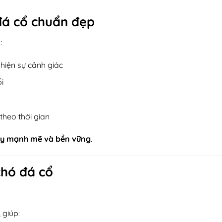
đá cổ chuẩn đẹp
:
 hiện sự cảnh giác
i
theo thời gian
hủy mạnh mẽ và bền vững
.
chó đá cổ
 giúp: