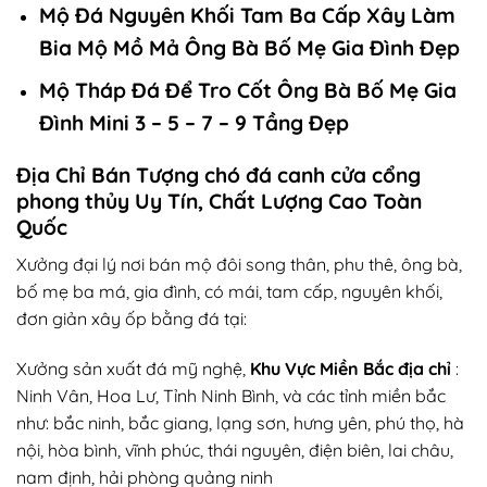
Mộ Đá Nguyên Khối Tam Ba Cấp Xây Làm
Bia Mộ Mồ Mả Ông Bà Bố Mẹ Gia Đình Đẹp
Mộ Tháp Đá Để Tro Cốt Ông Bà Bố Mẹ Gia
Đình Mini 3 – 5 – 7 – 9 Tầng Đẹp
Địa Chỉ Bán Tượng chó đá canh cửa cổng
phong thủy Uy Tín, Chất Lượng Cao Toàn
Quốc
Xưởng đại lý nơi bán mộ đôi song thân, phu thê, ông bà,
bố mẹ ba má, gia đình, có mái, tam cấp, nguyên khối,
đơn giản xây ốp bằng đá tại:
Xưởng sản xuất đá mỹ nghệ,
Khu Vực Miền Bắc địa chỉ
:
Ninh Vân, Hoa Lư, Tỉnh Ninh Bình, và các tỉnh miền bắc
như: bắc ninh, bắc giang, lạng sơn, hưng yên, phú thọ, hà
nội, hòa bình, vĩnh phúc, thái nguyên, điện biên, lai châu,
nam định, hải phòng quảng ninh