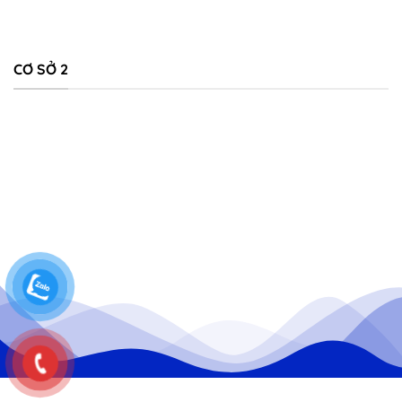
CƠ SỞ 2