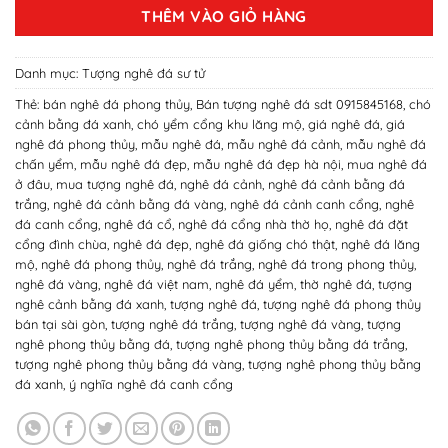
12,000,000₫.
là:
THÊM VÀO GIỎ HÀNG
11,000,000₫.
Danh mục:
Tượng nghê đá sư tử
Thẻ:
bán nghê đá phong thủy
,
Bán tượng nghê đá sdt 0915845168
,
chó
cảnh bằng đá xanh
,
chó yểm cổng khu lăng mộ
,
giá nghê đá
,
giá
nghê đá phong thủy
,
mẫu nghê đá
,
mẫu nghê đá cảnh
,
mẫu nghê đá
chấn yểm
,
mẫu nghê đá đẹp
,
mẫu nghê đá đẹp hà nội
,
mua nghê đá
ở đâu
,
mua tượng nghê đá
,
nghê đá cảnh
,
nghê đá cảnh bằng đá
trắng
,
nghê đá cảnh bằng đá vàng
,
nghê đá cảnh canh cổng
,
nghê
đá canh cổng
,
nghê đá cổ
,
nghê đá cổng nhà thờ họ
,
nghê đá đặt
cổng đình chùa
,
nghê đá đẹp
,
nghê đá giống chó thật
,
nghê đá lăng
mộ
,
nghê đá phong thủy
,
nghê đá trắng
,
nghê đá trong phong thủy
,
nghê đá vàng
,
nghê đá việt nam
,
nghê đá yểm
,
thờ nghê đá
,
tượng
nghê cảnh bằng đá xanh
,
tượng nghê đá
,
tượng nghê đá phong thủy
bán tại sài gòn
,
tượng nghê đá trắng
,
tượng nghê đá vàng
,
tượng
nghê phong thủy bằng đá
,
tượng nghê phong thủy bằng đá trắng
,
tượng nghê phong thủy bằng đá vàng
,
tượng nghê phong thủy bằng
đá xanh
,
ý nghĩa nghê đá canh cổng