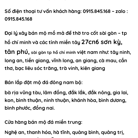
Số điện thoại
tư vấn khách hàng
: 0915.845.168 – zalo :
0915.845.168
Đại lý xây
bán mộ mồ mả để thờ tro cốt sài gòn
–
tp
27cn6 sơn kỳ,
hồ chí minh
và các tỉnh miền tây
tân phú,
việt nam như:
tây ninh,
sài gòn tp hồ chí minh
long an, tiền giang, vĩnh long, an giang, cà mau, cần
thơ, bạc liêu sóc trăng, trà vinh, kiên giang
Bán lắp đặt mộ đá đông nam bộ:
bà rịa vũng tàu, lâm đồng, đắk lắk, đắk nông, gia lai,
kon, bình thuận, ninh thuận, khánh hòa, bình dương,
bình phước, đồng nai.
Cửa hàng bán mộ đá miền trung:
Nghệ an, thanh hóa, hà tĩnh, quảng bình, quảng trị,