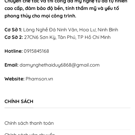
Chuyên chế tác và thi công đá mỹ nghệ từ đá tự nhiên
cao cấp, đảm bảo độ bền, tính thẩm mỹ và yếu tố
phong thủy cho mọi công trình.
Cơ Sở 1:
Làng Nghề Đá Ninh Vân, Hoa Lư, Ninh Bình
Cơ Sở 2:
27CN6 Sơn Kỳ, Tân Phú, TP Hồ Chí Minh
Hotline:
0915845168
Email:
damynghethaiduy6868@gmail.com
Website:
Phamson.vn
CHÍNH SÁCH
Chính sách thanh toán
Chính sách vận chuyển