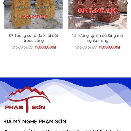
07 Tượng sư tử đá khối đặt
13 Tượng kỳ lân đá lăng mộ
trước cổng
nghĩa trang
Giá
Giá
Giá
Giá
12,000,000
₫
11,000,000
₫
12,000,000
₫
11,000,000
₫
gốc
hiện
gốc
hiện
là:
tại
là:
tại
12,000,000₫.
là:
12,000,000₫.
là:
00,000₫.
11,000,000₫.
11,000
ĐÁ MỸ NGHỆ PHẠM SƠN