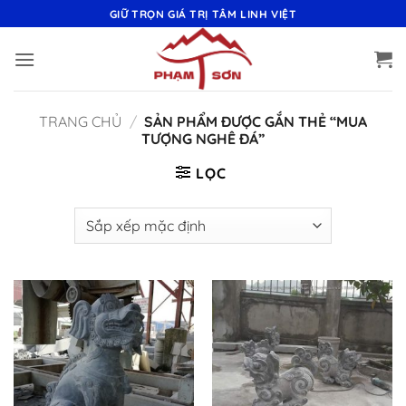
Bỏ
GIỮ TRỌN GIÁ TRỊ TÂM LINH VIỆT
qua
nội
dung
TRANG CHỦ
/
SẢN PHẨM ĐƯỢC GẮN THẺ “MUA
TƯỢNG NGHÊ ĐÁ”
LỌC