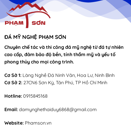
ĐÁ MỸ NGHỆ PHẠM SƠN
Chuyên chế tác và thi công đá mỹ nghệ từ đá tự nhiên
cao cấp, đảm bảo độ bền, tính thẩm mỹ và yếu tố
phong thủy cho mọi công trình.
Cơ Sở 1:
Làng Nghề Đá Ninh Vân, Hoa Lư, Ninh Bình
Cơ Sở 2:
27CN6 Sơn Kỳ, Tân Phú, TP Hồ Chí Minh
Hotline:
0915845168
Email:
damynghethaiduy6868@gmail.com
Website:
Phamson.vn