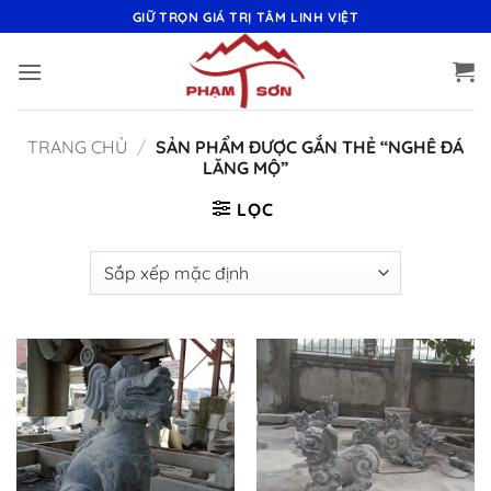
Bỏ
GIỮ TRỌN GIÁ TRỊ TÂM LINH VIỆT
qua
nội
dung
TRANG CHỦ
/
SẢN PHẨM ĐƯỢC GẮN THẺ “NGHÊ ĐÁ
LĂNG MỘ”
LỌC