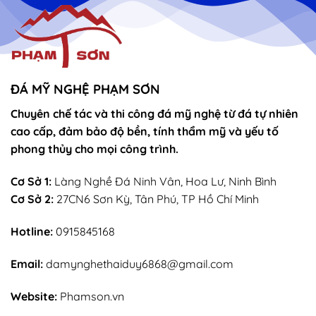
ĐÁ MỸ NGHỆ PHẠM SƠN
Chuyên chế tác và thi công đá mỹ nghệ từ đá tự nhiên
cao cấp, đảm bảo độ bền, tính thẩm mỹ và yếu tố
phong thủy cho mọi công trình.
Cơ Sở 1:
Làng Nghề Đá Ninh Vân, Hoa Lư, Ninh Bình
Cơ Sở 2:
27CN6 Sơn Kỳ, Tân Phú, TP Hồ Chí Minh
Hotline:
0915845168
Email:
damynghethaiduy6868@gmail.com
Website:
Phamson.vn