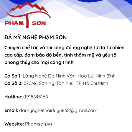
ĐÁ MỸ NGHỆ PHẠM SƠN
Chuyên chế tác và thi công đá mỹ nghệ từ đá tự nhiên
cao cấp, đảm bảo độ bền, tính thẩm mỹ và yếu tố
phong thủy cho mọi công trình.
Cơ Sở 1:
Làng Nghề Đá Ninh Vân, Hoa Lư, Ninh Bình
Cơ Sở 2:
27CN6 Sơn Kỳ, Tân Phú, TP Hồ Chí Minh
Hotline:
0915845168
Email:
damynghethaiduy6868@gmail.com
Website:
Phamson.vn