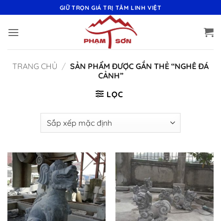
Bỏ
GIỮ TRỌN GIÁ TRỊ TÂM LINH VIỆT
qua
nội
dung
TRANG CHỦ
/
SẢN PHẨM ĐƯỢC GẮN THẺ “NGHÊ ĐÁ
CẢNH”
LỌC