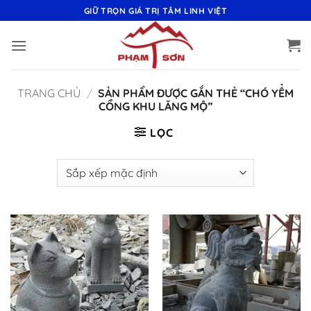
Bỏ
GIỮ TRỌN GIÁ TRỊ TÂM LINH VIỆT
qua
nội
dung
TRANG CHỦ
/
SẢN PHẨM ĐƯỢC GẮN THẺ “CHÓ YỂM
CỔNG KHU LĂNG MỘ”
LỌC