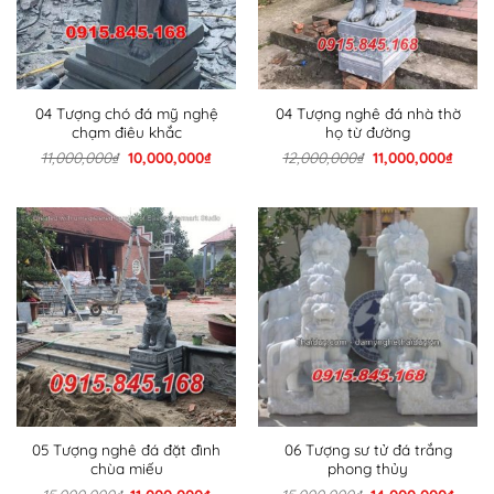
04 Tượng chó đá mỹ nghệ
04 Tượng nghê đá nhà thờ
chạm điêu khắc
họ từ đường
Giá
Giá
Giá
Giá
11,000,000
₫
10,000,000
₫
12,000,000
₫
11,000,000
₫
gốc
hiện
gốc
hiện
là:
tại
là:
tại
11,000,000₫.
là:
12,000,000₫.
là:
10,000,000₫.
11,000
05 Tượng nghê đá đặt đình
06 Tượng sư tử đá trắng
chùa miếu
phong thủy
Giá
Giá
Giá
Giá