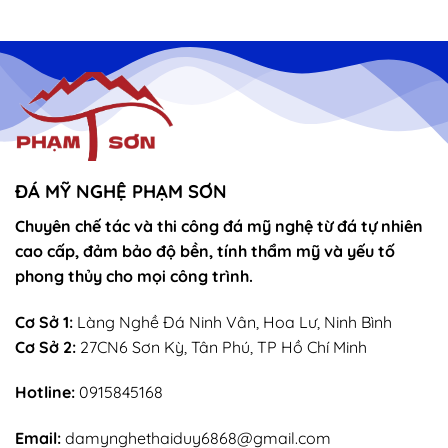
ĐÁ MỸ NGHỆ PHẠM SƠN
Chuyên chế tác và thi công đá mỹ nghệ từ đá tự nhiên
cao cấp, đảm bảo độ bền, tính thẩm mỹ và yếu tố
phong thủy cho mọi công trình.
Cơ Sở 1:
Làng Nghề Đá Ninh Vân, Hoa Lư, Ninh Bình
Cơ Sở 2:
27CN6 Sơn Kỳ, Tân Phú, TP Hồ Chí Minh
Hotline:
0915845168
Email:
damynghethaiduy6868@gmail.com