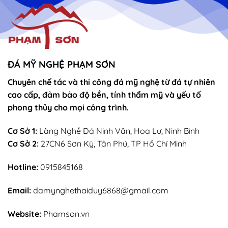
ĐÁ MỸ NGHỆ PHẠM SƠN
Chuyên chế tác và thi công đá mỹ nghệ từ đá tự nhiên
cao cấp, đảm bảo độ bền, tính thẩm mỹ và yếu tố
phong thủy cho mọi công trình.
Cơ Sở 1:
Làng Nghề Đá Ninh Vân, Hoa Lư, Ninh Bình
Cơ Sở 2:
27CN6 Sơn Kỳ, Tân Phú, TP Hồ Chí Minh
Hotline:
0915845168
Email:
damynghethaiduy6868@gmail.com
Website:
Phamson.vn