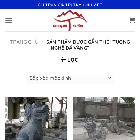
Bỏ
GIỮ TRỌN GIÁ TRỊ TÂM LINH VIỆT
qua
nội
dung
TRANG CHỦ
/
SẢN PHẨM ĐƯỢC GẮN THẺ “TƯỢNG
NGHÊ ĐÁ VÀNG”
LỌC