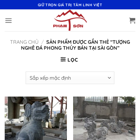
Bỏ
GIỮ TRỌN GIÁ TRỊ TÂM LINH VIỆT
qua
nội
dung
TRANG CHỦ
/
SẢN PHẨM ĐƯỢC GẮN THẺ “TƯỢNG
NGHÊ ĐÁ PHONG THỦY BÁN TẠI SÀI GÒN”
LỌC