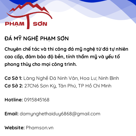
ĐÁ MỸ NGHỆ PHẠM SƠN
Chuyên chế tác và thi công đá mỹ nghệ từ đá tự nhiên
cao cấp, đảm bảo độ bền, tính thẩm mỹ và yếu tố
phong thủy cho mọi công trình.
Cơ Sở 1:
Làng Nghề Đá Ninh Vân, Hoa Lư, Ninh Bình
Cơ Sở 2:
27CN6 Sơn Kỳ, Tân Phú, TP Hồ Chí Minh
Hotline:
0915845168
Email:
damynghethaiduy6868@gmail.com
Website:
Phamson.vn