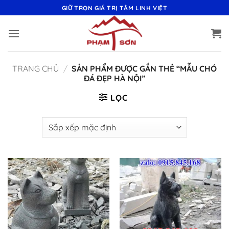
Bỏ
GIỮ TRỌN GIÁ TRỊ TÂM LINH VIỆT
qua
nội
dung
TRANG CHỦ
/
SẢN PHẨM ĐƯỢC GẮN THẺ “MẪU CHÓ
ĐÁ ĐẸP HÀ NỘI”
LỌC