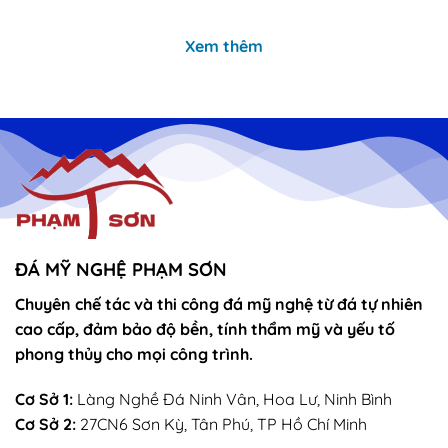
là:
tại
là:
tại
11,000,000₫.
là:
11,000,000₫.
là:
10,500,000₫.
10,000
Xem thêm
ĐÁ MỸ NGHỆ PHẠM SƠN
Chuyên chế tác và thi công đá mỹ nghệ từ đá tự nhiên
cao cấp, đảm bảo độ bền, tính thẩm mỹ và yếu tố
phong thủy cho mọi công trình.
Cơ Sở 1:
Làng Nghề Đá Ninh Vân, Hoa Lư, Ninh Bình
Cơ Sở 2:
27CN6 Sơn Kỳ, Tân Phú, TP Hồ Chí Minh