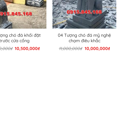
ợng chó đá khối đặt
04 Tượng chó đá mỹ nghệ
trước cửa cổng
chạm điêu khắc
Giá
Giá
Giá
Giá
0,000
₫
10,500,000
₫
11,000,000
₫
10,000,000
₫
gốc
hiện
gốc
hiện
là:
tại
là:
tại
11,000,000₫.
là:
11,000,000₫.
là:
10,500,000₫.
10,000,000₫.