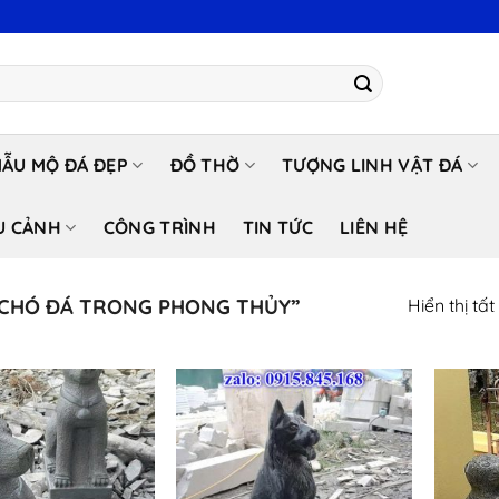
ẪU MỘ ĐÁ ĐẸP
ĐỒ THỜ
TƯỢNG LINH VẬT ĐÁ
U CẢNH
CÔNG TRÌNH
TIN TỨC
LIÊN HỆ
“CHÓ ĐÁ TRONG PHONG THỦY”
Hiển thị tấ