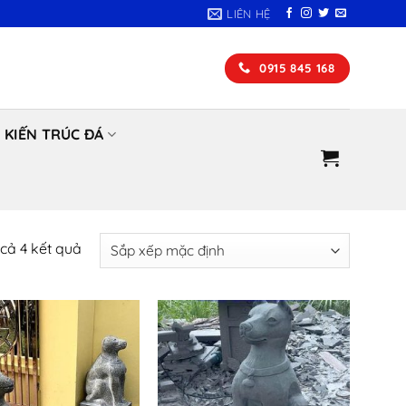
LIÊN HỆ
0915 845 168
KIẾN TRÚC ĐÁ
t cả 4 kết quả