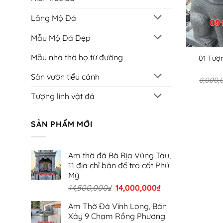
Lăng Mộ Đá
Mẫu Mộ Đá Đẹp
Mẫu nhà thờ họ từ đường
01 Tượ
Sân vườn tiểu cảnh
8,000,
Tượng linh vật đá
SẢN PHẨM MỚI
Am thờ đá Bà Rịa Vũng Tàu,
11 địa chỉ bán để tro cốt Phú
Mỹ
Giá
Giá
14,500,000
₫
14,000,000
₫
gốc
hiện
Am Thờ Đá Vĩnh Long, Bán
là:
tại
Xây 9 Chạm Rồng Phượng
14,500,000₫.
là: