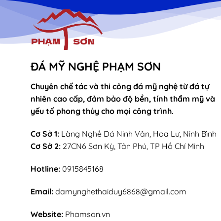
ĐÁ MỸ NGHỆ PHẠM SƠN
Chuyên chế tác và thi công đá mỹ nghệ từ đá tự
nhiên cao cấp, đảm bảo độ bền, tính thẩm mỹ và
yếu tố phong thủy cho mọi công trình.
Cơ Sở 1:
Làng Nghề Đá Ninh Vân, Hoa Lư, Ninh Bình
Cơ Sở 2:
27CN6 Sơn Kỳ, Tân Phú, TP Hồ Chí Minh
Hotline:
0915845168
Email:
damynghethaiduy6868@gmail.com
Website:
Phamson.vn