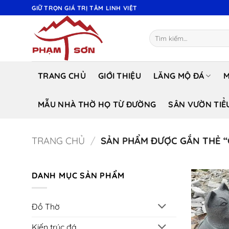
Bỏ
GIỮ TRỌN GIÁ TRỊ TÂM LINH VIỆT
qua
nội
Tìm
dung
kiếm:
TRANG CHỦ
GIỚI THIỆU
LĂNG MỘ ĐÁ
M
MẪU NHÀ THỜ HỌ TỪ ĐƯỜNG
SÂN VƯỜN TIỂ
TRANG CHỦ
/
SẢN PHẨM ĐƯỢC GẮN THẺ 
DANH MỤC SẢN PHẨM
Đồ Thờ
Kiến trúc đá