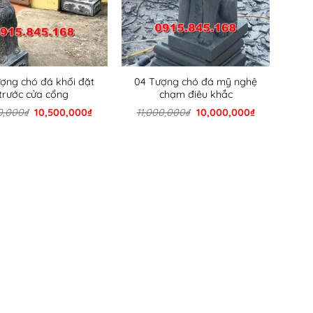
ợng chó đá khối đặt
04 Tượng chó đá mỹ nghệ
trước cửa cổng
chạm điêu khắc
Giá
Giá
Giá
Giá
0,000
₫
10,500,000
₫
11,000,000
₫
10,000,000
₫
gốc
hiện
gốc
hiện
là:
tại
là:
tại
11,000,000₫.
là:
11,000,000₫.
là:
10,500,000₫.
10,000,000₫.