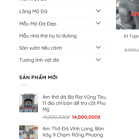
Lăng Mộ Đá
Mẫu Mộ Đá Đẹp
Mẫu nhà thờ họ từ đường
01 Tượ
Sân vườn tiểu cảnh
8,000,
Tượng linh vật đá
SẢN PHẨM MỚI
Am thờ đá Bà Rịa Vũng Tàu,
11 địa chỉ bán để tro cốt Phú
Mỹ
Giá
Giá
14,500,000
₫
14,000,000
₫
gốc
hiện
Am Thờ Đá Vĩnh Long, Bán
là:
tại
Xây 9 Chạm Rồng Phượng
14,500,000₫.
là: