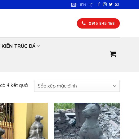
LIÊN HỆ
0915 845 168
KIẾN TRÚC ĐÁ
t cả 4 kết quả