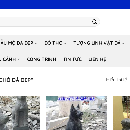
ẪU MỘ ĐÁ ĐẸP
ĐỒ THỜ
TƯỢNG LINH VẬT ĐÁ
U CẢNH
CÔNG TRÌNH
TIN TỨC
LIÊN HỆ
CHÓ ĐÁ ĐẸP”
Hiển thị tấ