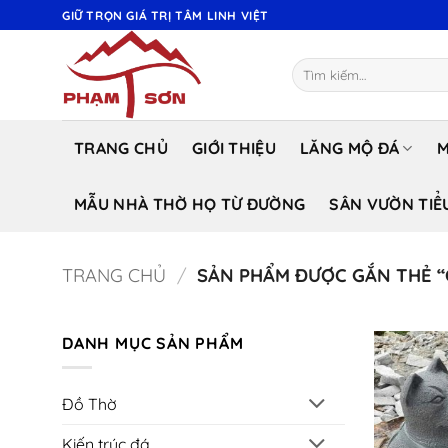
Bỏ
GIỮ TRỌN GIÁ TRỊ TÂM LINH VIỆT
qua
nội
Tìm
dung
kiếm:
TRANG CHỦ
GIỚI THIỆU
LĂNG MỘ ĐÁ
M
MẪU NHÀ THỜ HỌ TỪ ĐƯỜNG
SÂN VƯỜN TIỂ
TRANG CHỦ
/
SẢN PHẨM ĐƯỢC GẮN THẺ “
DANH MỤC SẢN PHẨM
Đồ Thờ
Kiến trúc đá