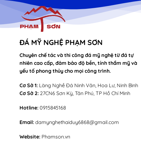
ĐÁ MỸ NGHỆ PHẠM SƠN
Chuyên chế tác và thi công đá mỹ nghệ từ đá tự
nhiên cao cấp, đảm bảo độ bền, tính thẩm mỹ và
yếu tố phong thủy cho mọi công trình.
Cơ Sở 1:
Làng Nghề Đá Ninh Vân, Hoa Lư, Ninh Bình
Cơ Sở 2:
27CN6 Sơn Kỳ, Tân Phú, TP Hồ Chí Minh
Hotline:
0915845168
Email:
damynghethaiduy6868@gmail.com
Website:
Phamson.vn