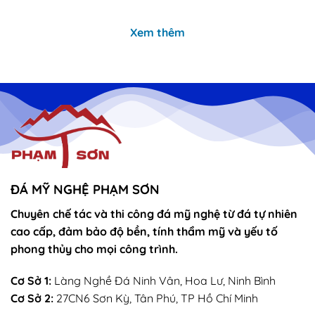
là:
tại
là:
tại
11,000,000₫.
là:
11,000,000₫.
là:
10,500,000₫.
10,000
Xem thêm
ĐÁ MỸ NGHỆ PHẠM SƠN
Chuyên chế tác và thi công đá mỹ nghệ từ đá tự nhiên
cao cấp, đảm bảo độ bền, tính thẩm mỹ và yếu tố
phong thủy cho mọi công trình.
Cơ Sở 1:
Làng Nghề Đá Ninh Vân, Hoa Lư, Ninh Bình
Cơ Sở 2:
27CN6 Sơn Kỳ, Tân Phú, TP Hồ Chí Minh