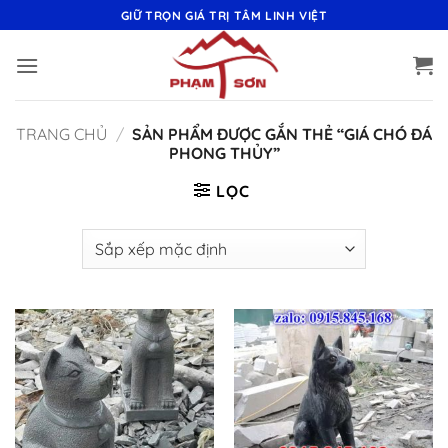
Bỏ
GIỮ TRỌN GIÁ TRỊ TÂM LINH VIỆT
qua
nội
dung
TRANG CHỦ
/
SẢN PHẨM ĐƯỢC GẮN THẺ “GIÁ CHÓ ĐÁ
PHONG THỦY”
LỌC