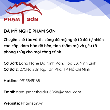
ĐÁ MỸ NGHỆ PHẠM SƠN
Chuyên chế tác và thi công đá mỹ nghệ từ đá tự nhiên
cao cấp, đảm bảo độ bền, tính thẩm mỹ và yếu tố
phong thủy cho mọi công trình.
Cơ Sở 1:
Làng Nghề Đá Ninh Vân, Hoa Lư, Ninh Bình
Cơ Sở 2:
27CN6 Sơn Kỳ, Tân Phú, TP Hồ Chí Minh
Hotline:
0915845168
Email:
damynghethaiduy6868@gmail.com
Website:
Phamson.vn