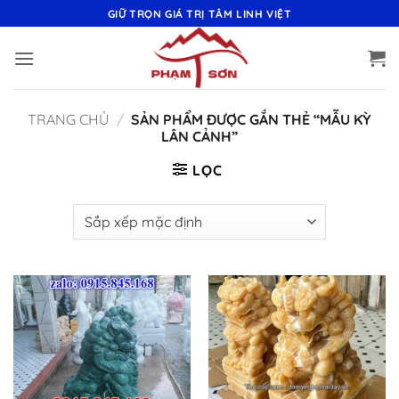
Bỏ
GIỮ TRỌN GIÁ TRỊ TÂM LINH VIỆT
qua
nội
dung
TRANG CHỦ
/
SẢN PHẨM ĐƯỢC GẮN THẺ “MẪU KỲ
LÂN CẢNH”
LỌC