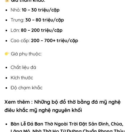
Nhỏ:
10 – 30 triệu/cặp
Trung:
30 – 80 triệu/cặp
Lớn:
80 – 200 triệu/cặp
Cao cấp:
200 – 700+ triệu/cặp
Giá phụ thuộc:
Chất liệu đá
Kích thước
Độ chạm khắc
Xem thêm :
Những bộ đồ thờ bằng đá mỹ nghệ
điêu khắc mỹ nghệ nguyên khối
Bàn Lễ Đá Ban Thờ Ngoài Trời Đặt Sân Đình, Chùa,
Lăng Mộ, Nhà Thờ Họ Từ Đường Chuẩn Phong Thủy