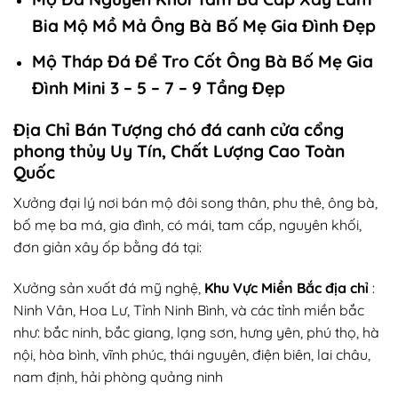
Bia Mộ Mồ Mả Ông Bà Bố Mẹ Gia Đình Đẹp
Mộ Tháp Đá Để Tro Cốt Ông Bà Bố Mẹ Gia
Đình Mini 3 – 5 – 7 – 9 Tầng Đẹp
Địa Chỉ Bán Tượng chó đá canh cửa cổng
phong thủy Uy Tín, Chất Lượng Cao Toàn
Quốc
Xưởng đại lý nơi bán mộ đôi song thân, phu thê, ông bà,
bố mẹ ba má, gia đình, có mái, tam cấp, nguyên khối,
đơn giản xây ốp bằng đá tại:
Xưởng sản xuất đá mỹ nghệ,
Khu Vực Miền Bắc địa chỉ
:
Ninh Vân, Hoa Lư, Tỉnh Ninh Bình, và các tỉnh miền bắc
như: bắc ninh, bắc giang, lạng sơn, hưng yên, phú thọ, hà
nội, hòa bình, vĩnh phúc, thái nguyên, điện biên, lai châu,
nam định, hải phòng quảng ninh