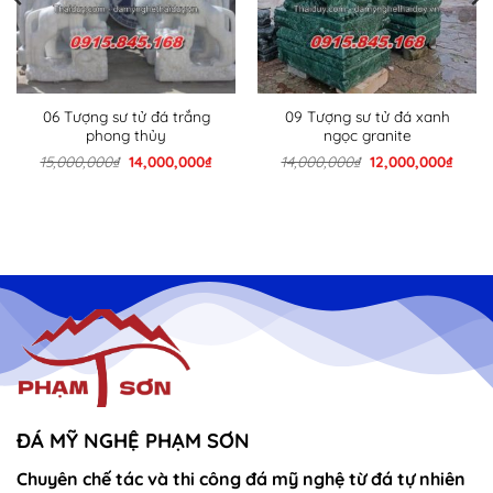
06 Tượng sư tử đá trắng
09 Tượng sư tử đá xanh
phong thủy
ngọc granite
Giá
Giá
Giá
Giá
15,000,000
₫
14,000,000
₫
14,000,000
₫
12,000,000
₫
gốc
hiện
gốc
hiện
là:
tại
là:
tại
15,000,000₫.
là:
14,000,000₫.
là:
00,000₫.
14,000,000₫.
12,00
ĐÁ MỸ NGHỆ PHẠM SƠN
Chuyên chế tác và thi công đá mỹ nghệ từ đá tự nhiên