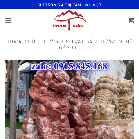
Bỏ
GIỮ TRỌN GIÁ TRỊ TÂM LINH VIỆT
qua
nội
dung
TRANG CHỦ
/
TƯỢNG LINH VẬT ĐÁ
/
TƯỢNG NGHÊ
ĐÁ SƯ TỬ