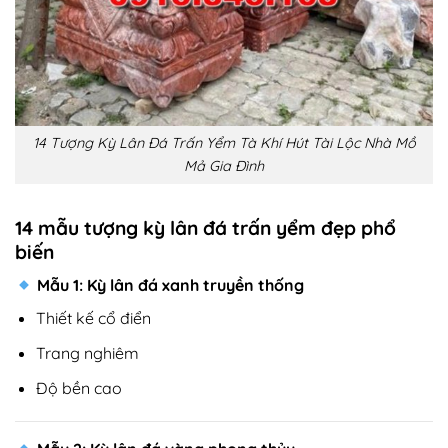
14 Tượng Kỳ Lân Đá Trấn Yểm Tà Khí Hút Tài Lộc Nhà Mồ
Mả Gia Đình
14 mẫu tượng kỳ lân đá trấn yểm đẹp phổ
biến
Mẫu 1: Kỳ lân đá xanh truyền thống
Thiết kế cổ điển
Trang nghiêm
Độ bền cao