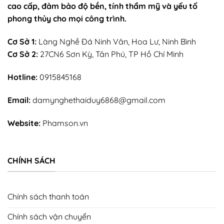
cao cấp, đảm bảo độ bền, tính thẩm mỹ và yếu tố
phong thủy cho mọi công trình.
Cơ Sở 1:
Làng Nghề Đá Ninh Vân, Hoa Lư, Ninh Bình
Cơ Sở 2:
27CN6 Sơn Kỳ, Tân Phú, TP Hồ Chí Minh
Hotline:
0915845168
Email:
damynghethaiduy6868@gmail.com
Website:
Phamson.vn
CHÍNH SÁCH
Chính sách thanh toán
Chính sách vận chuyển