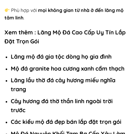
Phù hợp với
mọi không gian từ nhà ở đến lăng mộ
tâm linh
.
Xem thêm :
Lăng Mộ Đá Cao Cấp Uy Tín Lắp
Đặt Trọn Gói
Lăng mộ đá gia tộc dòng họ gia đình
Mộ đá granite hoa cương xanh cẩm thạch
Lăng lầu thờ đá cây hương miếu nghĩa
trang
Cây hương đá thờ thần linh ngoài trời
trước
Các kiểu mộ đá đẹp bán lắp đặt trọn gói
Mộ Đá Nguyên Khối Tam Ba Cấp Xây Làm