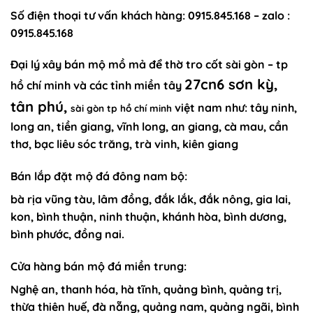
Số điện thoại
tư vấn khách hàng
: 0915.845.168 – zalo :
0915.845.168
Đại lý xây
bán mộ mồ mả để thờ tro cốt sài gòn
–
tp
27cn6 sơn kỳ,
hồ chí minh
và các tỉnh miền tây
tân phú,
việt nam như:
tây ninh,
sài gòn tp hồ chí minh
long an, tiền giang, vĩnh long, an giang, cà mau, cần
thơ, bạc liêu sóc trăng, trà vinh, kiên giang
Bán lắp đặt mộ đá đông nam bộ:
bà rịa vũng tàu, lâm đồng, đắk lắk, đắk nông, gia lai,
kon, bình thuận, ninh thuận, khánh hòa, bình dương,
bình phước, đồng nai.
Cửa hàng bán mộ đá miền trung:
Nghệ an, thanh hóa, hà tĩnh, quảng bình, quảng trị,
thừa thiên huế, đà nẵng, quảng nam, quảng ngãi, bình