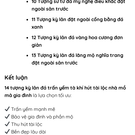
10 Tượng sư tử đá mỹ nghệ điêu khắc đặt
ngoài sân trước
11 Tượng kỳ lân đặt ngoài cổng bằng đá
xanh
12 Tượng kỳ lân đá vàng hoa cương đơn
giản
13 Tượng kỳ lân đá lăng mộ nghĩa trang
đặt ngoài sân trước
Kết luận
14 tượng kỳ lân đá trấn yểm tà khí hút tài lộc nhà mồ
mả gia đình
là lựa chọn tối ưu:
Trấn yểm mạnh mẽ
Bảo vệ gia đình và phần mộ
Thu hút tài lộc
Bền đẹp lâu dài