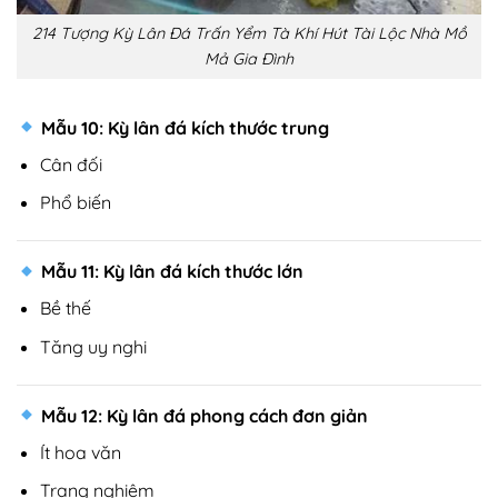
214 Tượng Kỳ Lân Đá Trấn Yểm Tà Khí Hút Tài Lộc Nhà Mồ
Mả Gia Đình
Mẫu 10: Kỳ lân đá kích thước trung
Cân đối
Phổ biến
Mẫu 11: Kỳ lân đá kích thước lớn
Bề thế
Tăng uy nghi
Mẫu 12: Kỳ lân đá phong cách đơn giản
Ít hoa văn
Trang nghiêm