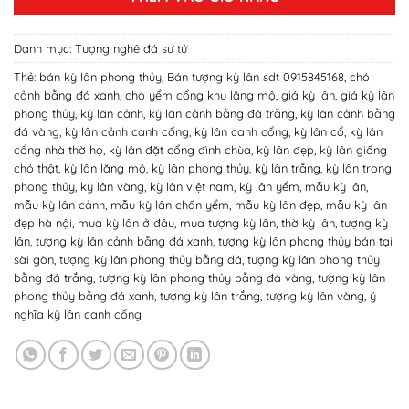
11,000,000₫.
Danh mục:
Tượng nghê đá sư tử
Thẻ:
bán kỳ lân phong thủy
,
Bán tượng kỳ lân sdt 0915845168
,
chó
cảnh bằng đá xanh
,
chó yểm cổng khu lăng mộ
,
giá kỳ lân
,
giá kỳ lân
phong thủy
,
kỳ lân cảnh
,
kỳ lân cảnh bằng đá trắng
,
kỳ lân cảnh bằng
đá vàng
,
kỳ lân cảnh canh cổng
,
kỳ lân canh cổng
,
kỳ lân cổ
,
kỳ lân
cổng nhà thờ họ
,
kỳ lân đặt cổng đình chùa
,
kỳ lân đẹp
,
kỳ lân giống
chó thật
,
kỳ lân lăng mộ
,
kỳ lân phong thủy
,
kỳ lân trắng
,
kỳ lân trong
phong thủy
,
kỳ lân vàng
,
kỳ lân việt nam
,
kỳ lân yểm
,
mẫu kỳ lân
,
mẫu kỳ lân cảnh
,
mẫu kỳ lân chấn yểm
,
mẫu kỳ lân đẹp
,
mẫu kỳ lân
đẹp hà nội
,
mua kỳ lân ở đâu
,
mua tượng kỳ lân
,
thờ kỳ lân
,
tượng kỳ
lân
,
tượng kỳ lân cảnh bằng đá xanh
,
tượng kỳ lân phong thủy bán tại
sài gòn
,
tượng kỳ lân phong thủy bằng đá
,
tượng kỳ lân phong thủy
bằng đá trắng
,
tượng kỳ lân phong thủy bằng đá vàng
,
tượng kỳ lân
phong thủy bằng đá xanh
,
tượng kỳ lân trắng
,
tượng kỳ lân vàng
,
ý
nghĩa kỳ lân canh cổng