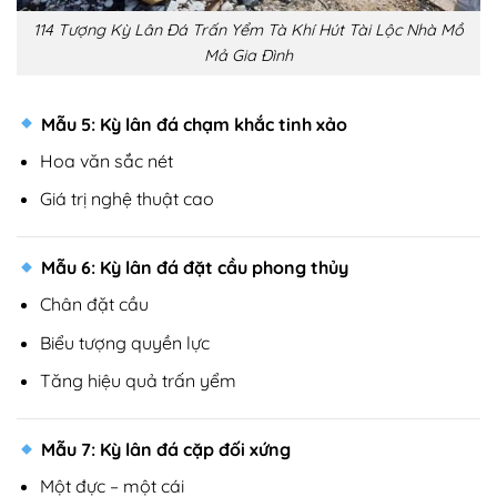
114 Tượng Kỳ Lân Đá Trấn Yểm Tà Khí Hút Tài Lộc Nhà Mồ
Mả Gia Đình
Mẫu 5: Kỳ lân đá chạm khắc tinh xảo
Hoa văn sắc nét
Giá trị nghệ thuật cao
Mẫu 6: Kỳ lân đá đặt cầu phong thủy
Chân đặt cầu
Biểu tượng quyền lực
Tăng hiệu quả trấn yểm
Mẫu 7: Kỳ lân đá cặp đối xứng
Một đực – một cái