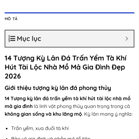
MÔ TẢ
Mục lục
14 Tượng Kỳ Lân Đá Trấn Yểm Tà Khí
Hút Tài Lộc Nhà Mồ Mả Gia Đình Đẹp
2026
Giới thiệu tượng kỳ lân đá phong thủy
14 Tượng kỳ lân đá trấn yểm tà khí hút tài lộc nhà mồ
mả gia đình
là linh vật phong thủy quan trọng trong cả
không gian sống và khu lăng mộ
. Kỳ lân mang ý nghĩa:
Trấn yểm, xua đuổi tà khí
Bảo vệ gia đình và phần mộ tổ tiên