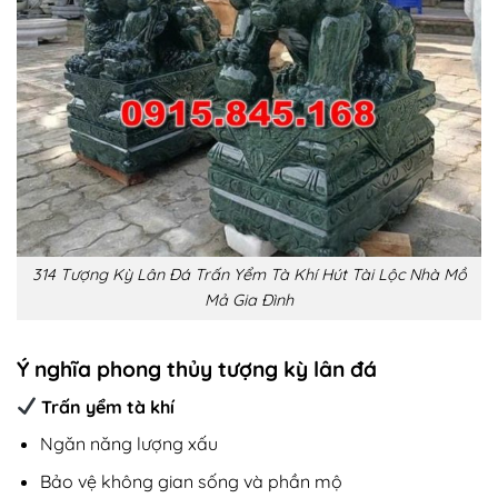
314 Tượng Kỳ Lân Đá Trấn Yểm Tà Khí Hút Tài Lộc Nhà Mồ
Mả Gia Đình
Ý nghĩa phong thủy tượng kỳ lân đá
Trấn yểm tà khí
Ngăn năng lượng xấu
Bảo vệ không gian sống và phần mộ