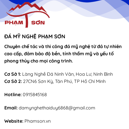
ĐÁ MỸ NGHỆ PHẠM SƠN
Chuyên chế tác và thi công đá mỹ nghệ từ đá tự nhiên
cao cấp, đảm bảo độ bền, tính thẩm mỹ và yếu tố
phong thủy cho mọi công trình.
Cơ Sở 1:
Làng Nghề Đá Ninh Vân, Hoa Lư, Ninh Bình
Cơ Sở 2:
27CN6 Sơn Kỳ, Tân Phú, TP Hồ Chí Minh
Hotline:
0915845168
Email:
damynghethaiduy6868@gmail.com
Website:
Phamson.vn