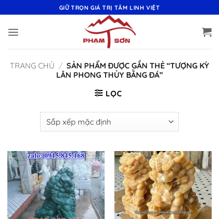
Bỏ
GIỮ TRỌN GIÁ TRỊ TÂM LINH VIỆT
qua
nội
dung
TRANG CHỦ
/
SẢN PHẨM ĐƯỢC GẮN THẺ “TƯỢNG KỲ
LÂN PHONG THỦY BẰNG ĐÁ”
LỌC