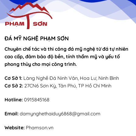
ĐÁ MỸ NGHỆ PHẠM SƠN
Chuyên chế tác và thi công đá mỹ nghệ từ đá tự nhiên
cao cấp, đảm bảo độ bền, tính thẩm mỹ và yếu tố
phong thủy cho mọi công trình.
Cơ Sở 1:
Làng Nghề Đá Ninh Vân, Hoa Lư, Ninh Bình
Cơ Sở 2:
27CN6 Sơn Kỳ, Tân Phú, TP Hồ Chí Minh
Hotline:
0915845168
Email:
damynghethaiduy6868@gmail.com
Website:
Phamson.vn