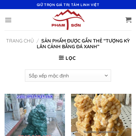
Bỏ
GIỮ TRỌN GIÁ TRỊ TÂM LINH VIỆT
qua
nội
dung
TRANG CHỦ
/
SẢN PHẨM ĐƯỢC GẮN THẺ “TƯỢNG KỲ
LÂN CẢNH BẰNG ĐÁ XANH”
LỌC